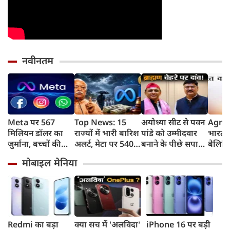
नवीनतम
Meta पर 567
Top News: 15
अयोध्या सीट से पवन
Agni 
मिलियन डॉलर का
राज्यों में भारी बारिश
पांडे को उम्मीदवार
भारत न
जुर्माना, बच्चों की
अलर्ट, मेटा पर 5400
बनाने के पीछे सपा
बैलिस्
मानसिक सेहत पर
करोड़ का जुर्माना,
की क्या रणनीति है?
का सफ
मोबाइल मेनिया
कोर्ट का बड़ा फैसला
Gen-Z पर क्या बोले
किया,
मोहन भागवत
तक मा
Redmi का बड़ा
क्या सच में 'अलविदा'
iPhone 16 पर बड़ी