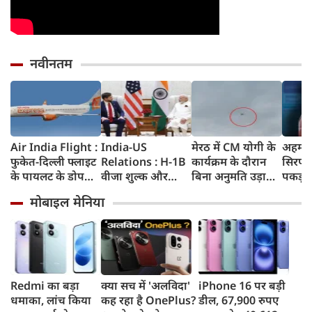
नवीनतम
Air India Flight :
India-US
मेरठ में CM योगी के
अहमदा
फुकेत-दिल्ली फ्लाइट
Relations : H-1B
कार्यक्रम के दौरान
सिरप क
के पायलट के डोप
वीजा शुल्क और
बिना अनुमति उड़ाया
पकड़ा
टेस्ट पर एयर इंडिया ने
इमिग्रेशन नीति के
ड्रोन, पुलिस ने युवक
क्राइम ब
मोबाइल मेनिया
कहा- रिपोर्ट नहीं
अलावा PM मोदी ने
को किया गिरफ्तार
रुपए 
मिली, टिप्पणी की
अमेरिकी उपराष्ट्रपति
जब्त क
स्थिति में नहीं
जेडी वेंस किन मुद्दों पर
की चर्चा
Redmi का बड़ा
क्या सच में 'अलविदा'
iPhone 16 पर बड़ी
धमाका, लांच किया
कह रहा है OnePlus?
डील, 67,900 रुपए