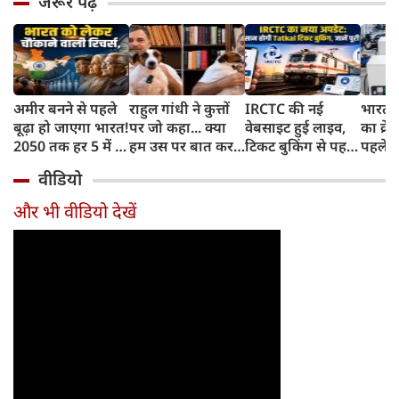
जरूर पढ़ें
अमीर बनने से पहले
राहुल गांधी ने कुत्तों
IRCTC की नई
भारत म
बूढ़ा हो जाएगा भारत!
पर जो कहा... क्या
वेबसाइट हुई लाइव,
का क्रे
2050 तक हर 5 में 1
हम उस पर बात कर
टिकट बुकिंग से पहले
पहले जा
भारतीय होगा 60
सकते हैं?
करना होगा ये जरूरी
वाहनों 
वीडियो
साल से ज्यादा उम्र का
काम, जानें पूरा
और इन
तरीका
और भी वीडियो देखें