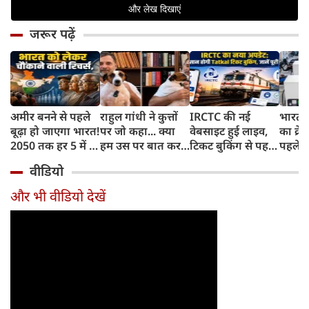
जरूर पढ़ें
अमीर बनने से पहले
राहुल गांधी ने कुत्तों
IRCTC की नई
भारत म
बूढ़ा हो जाएगा भारत!
पर जो कहा... क्या
वेबसाइट हुई लाइव,
का क्रे
2050 तक हर 5 में 1
हम उस पर बात कर
टिकट बुकिंग से पहले
पहले जा
भारतीय होगा 60
सकते हैं?
करना होगा ये जरूरी
वाहनों 
वीडियो
साल से ज्यादा उम्र का
काम, जानें पूरा
और इन
तरीका
और भी वीडियो देखें