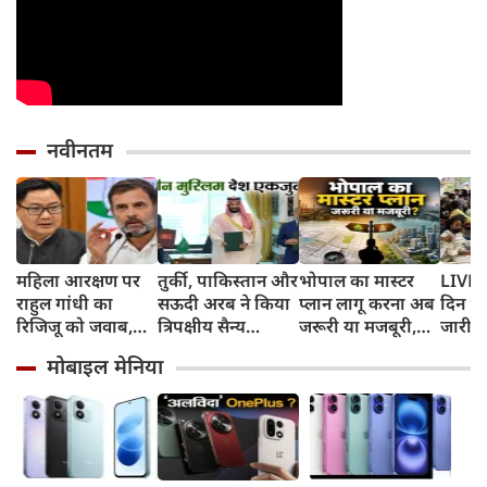
नवीनतम
महिला आरक्षण पर
तुर्की, पाकिस्तान और
भोपाल का मास्टर
LIVE: र
राहुल गांधी का
सऊदी अरब ने किया
प्लान लागू करना अब
दिन भी
रिजिजू को जवाब,
त्रिपक्षीय सैन्य
जरूरी या मजबूरी,
जारी, छ
बोले- 2023 का
समझौता
आखिरी क्यों 21 साल
सरकार
मोबाइल मेनिया
कानून बिना शर्त लागू
में तीन ड्राफ्ट, फिर भी
करें
कागजों में शहर का
भविष्य?