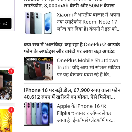
और इसी पीढ़ी के जनादेश की वजह
स्मार्टफोन, 8,000mAh बैटरी और 50MP कैमरा
लंबा ट्रैफिक जाम लग गया। भारी
से मौजूदा सरकार लंबे समय से सत्ता
बारिश के कारण लोगों को अपने
Xiaomi ने भारतीय बाजार में अपना
में है।
गंतव्य तक पहुंचने में काफी परेशानी
नया स्मार्टफोन Redmi Note 17
का सामना करना पड़ा।
लॉन्च कर दिया है। कंपनी ने इस फोन
को TrueColour AMOLED
डिस्प्ले, 8,000mAh की बड़ी बैटरी
क्या सच में 'अलविदा' कह रहा है OnePlus? आपके
और Qualcomm Snapdragon
फोन के अपडेट्स और वारंटी पर आया बड़ा अपडेट
चिपसेट के साथ पेश किया है। फोन में
OnePlus Mobile Shutdown
50MP का मेन कैमरा दिया गया है।
Truth: यदि आप भी सोशल मीडिया
इसके अलावा Redmi Note 17 में
पर यह देखकर घबरा रहे हैं कि
Corning Gorilla Glass 7i
"OnePlus मोबाइल बंद हो रहा है",
प्रोटेक्शन, IP65 रेटिंग और मजबूत
तो थोड़ा ठहरिए! टेक वर्ल्ड में किसी
iPhone 16 पर बड़ी डील, 67,900 रुपए वाला फोन
चेसिस जैसे फीचर्स मिलते हैं।
समय 'फ्लैगशिप किलर' के नाम से
40,612 रुपए में खरीदने का मौका, ऐसे मिलेगा
मशहूर इस ब्रांड को लेकर इंटरनेट पर
डिस्काउंट
Apple के iPhone 16 पर
लगातार कयासबाजी का दौर जारी है।
Flipkart शानदार ऑफर लेकर
आया है। ई-कॉमर्स प्लेटफॉर्म पर
iPhone 16 के 128GB मॉडल की