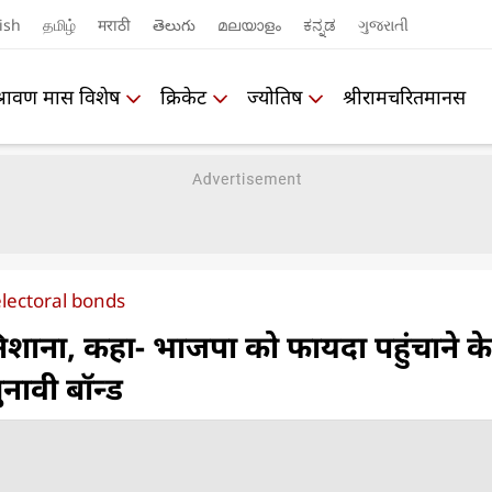
ish
தமிழ்
मराठी
తెలుగు
മലയാളം
ಕನ್ನಡ
ગુજરાતી
श्रावण मास विशेष
क्रिकेट
ज्योतिष
श्रीरामचरितमानस
lectoral bonds
 निशाना, कहा- भाजपा को फायदा पहुंचाने के
नावी बॉन्ड