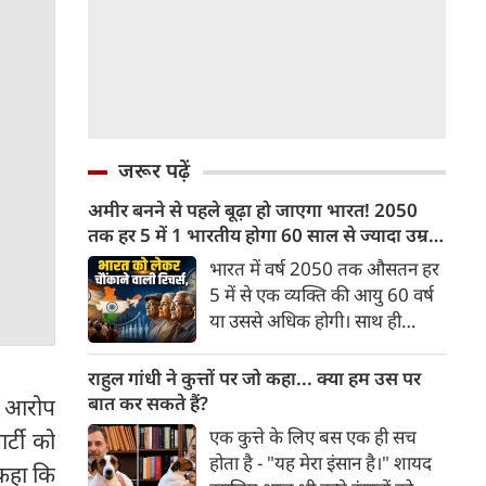
जरूर पढ़ें
अमीर बनने से पहले बूढ़ा हो जाएगा भारत! 2050
तक हर 5 में 1 भारतीय होगा 60 साल से ज्यादा उम्र
का
भारत में वर्ष 2050 तक औसतन हर
5 में से एक व्यक्ति की आयु 60 वर्ष
या उससे अधिक होगी। साथ ही
लगभग 10 में से 7 बुजुर्ग ग्रामीण
भारत में रहेंगे। ‘ट्रांसफॉर्म रूरल
राहुल गांधी ने कुत्तों पर जो कहा... क्या हम उस पर
इंडिया’ (टीआरआई) की रिचर्स के
बात कर सकते हैं?
का आरोप
अनुसार भारत विकसित देशों के
एक कुत्ते के लिए बस एक ही सच
र्टी को
विपरीत समृद्ध बनने से पहले ही वृद्ध
होता है - "यह मेरा इंसान है।" शायद
 कहा कि
होती आबादी वाले देश की श्रेणी में