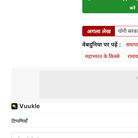
करें
अगला लेख
योगी सरका
वेबदुनिया पर पढ़ें :
समाच
महाभारत के किस्से
रामा