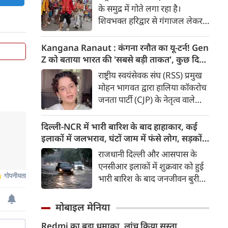
हो रहा है और इसका आर्थिक बोझ
के समुद्र में गोते लगा रहा है।
आम उपभोक्ताओं पर पड़ रहा है।
शिवभक्त हरिद्वार से गंगाजल लेकर
अपने-अपने गंतव्य की तरफ बढ़ रहे
है। लाखों शिवभक्तों के बीच रंग-
Kangana Ranaut : कंगना रनौत का यू-टर्न! Gen
बिरंगी और आकर्षक कांवड़ें हर किसी
Z को बताया भारत की 'सबसे बड़ी ताकत', कुछ दिन
का ध्यान बरबस अपनी ओर खींच रही
पहले प्रदर्शनकारियों को कहा था 'जेनरेशन गटर'
राष्ट्रीय स्वयंसेवक संघ (RSS) प्रमुख
हैं। लेकिन ऐसे में जब शिव चौक से
मोहन भागवत द्वारा हालिया कॉकरोच
एक गुजरी कांवड़ ने लोगों के दिलों को
जनता पार्टी (CJP) के नेतृत्व वाले
गहराई तक छू लिया। यह केवल
प्रदर्शनों में Gen Z की भूमिका को
कांवड़ नहीं थी, बल्कि देश की
समर्थन दिए जाने के एक दिन बाद
दिल्ली-NCR में भारी बारिश के बाद हाहाकार, कई
आजादी के अमर सेनानियों को
बीजेपी सांसद और अभिनेत्री कंगना
इलाकों में जलभराव, घंटों जाम में फंसे लोग, सड़कों
समर्पित एक चलती-फिरती श्रद्धांजलि
रनौत ने अपने पहले के बयान पर
पर भरा कमर तक पानी
राजधानी दिल्ली और आसपास के
थी।
सफाई दी। उन्होंने अब Gen Z को
एनसीआर इलाकों में शुक्रवार को हुई
भारत की ‘सबसे बड़ी ताकत’ बताया
भारी बारिश के बाद जनजीवन बुरी
है। कंगना ने कहा कि कुछ लोगों के
तरह प्रभावित हुआ। दिल्ली, नोएडा
व्यवहार के आधार पर पूरी पीढ़ी को
और गाजियाबाद के कई इलाकों में
मोबाइल मेनिया
गलत ठहराना उचित नहीं है। उन्होंने
सड़कें पानी से लबालब हो गईं,
कहा कि Gen Z सरकार का हिस्सा है
Redmi का बड़ा धमाका, लांच किया सस्ता
जिसके चलते कई प्रमुख मार्गों पर