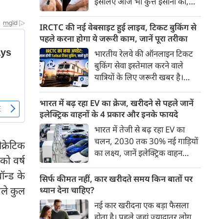
इसलिए आज भी कुत्ते इंसानों को,
पहुंच रहा है।
इंसानों से बेहतर समझते हैं। जब हम
भू-राजनीति से लेकर कृत्रिम
IRCTC की नई वेबसाइट हुई लाइव, टिकट बुकिंग से
बुद्धिमत्ता, जलवायु परिवर्तन से लेकर
पहले करना होगा ये जरूरी काम, जानें पूरा तरीका
क्रिकेट तक हर विषय पर बहस कर
भारतीय रेलवे की ऑनलाइन टिकट
सकते हैं, तो उस जीव पर भी एक
बुकिंग सेवा इस्तेमाल करने वाले
गंभीर चर्चा बनती है जिसने किसी भी
यात्रियों के लिए जरूरी खबर है।
सभ्यता से पहले इंसान का साथ चुना
IRCTC ने अपनी नई टिकट बुकिंग
था। दुर्भाग्य यह है कि आज कुत्तों के
वेबसाइट का बीटा वर्जन लॉन्च कर
भारत में बढ़ रहा EV का क्रेज, खरीदने से पहले जानें
बारे में हमारी राय पशु-चिकित्सकों,
दिया है। करीब 24 साल पुराने
इलेक्ट्रिक वाहनों के 4 प्रकार और इनके फायदे
व्यवहार वैज्ञानिकों या विशेषज्ञों से
इंटरफेस के बाद वेबसाइट को नए
भारत में तेजी से बढ़ रहा EV का
कम... और व्हाट्सऐप यूनिवर्सिटी से
डिजाइन और कई नए फीचर्स के साथ
चलन, 2030 तक 30% नई गाड़ियों
ज़्यादा बनती है।
क्रेटिक
अपडेट किया गया है।
का लक्ष्य, जानें इलेक्ट्रिक वाहन
को वर्ष
कितने प्रकार के होते हैं और क्या है
न्ड के
200 अरब रुपए का मौका
सिर्फ कीमत नहीं, कार खरीदते समय किन बातों पर
िले कुल
ध्यान देना चाहिए?
नई कार खरीदना एक बड़ा फैसला
होता है। पहले जहां ज़्यादातर लोग