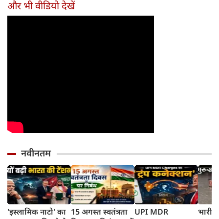
तरीका
और भी वीडियो देखें
नवीनतम
'इस्लामिक नाटो' का
15 अगस्त स्वतंत्रता
UPI MDR
भारी ब