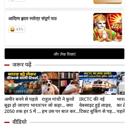
जरूर पढ़ें
अमीर बनने से पहले
राहुल गांधी ने कुत्तों
IRCTC की नई
भारत म
बूढ़ा हो जाएगा भारत!
पर जो कहा... क्या
वेबसाइट हुई लाइव,
का क्रे
2050 तक हर 5 में 1
हम उस पर बात कर
टिकट बुकिंग से पहले
पहले जा
भारतीय होगा 60
सकते हैं?
करना होगा ये जरूरी
वाहनों 
वीडियो
साल से ज्यादा उम्र का
काम, जानें पूरा
और इन