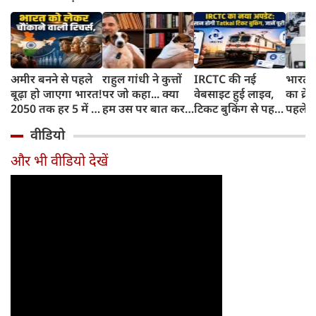
अमीर बनने से पहले
राहुल गांधी ने कुत्तों
IRCTC की नई
भारत म
बूढ़ा हो जाएगा भारत!
पर जो कहा... क्या
वेबसाइट हुई लाइव,
का क्रे
2050 तक हर 5 में 1
हम उस पर बात कर
टिकट बुकिंग से पहले
पहले जा
भारतीय होगा 60
सकते हैं?
करना होगा ये जरूरी
वाहनों 
वीडियो
साल से ज्यादा उम्र का
काम, जानें पूरा
और इन
तरीका
और भी वीडियो देखें