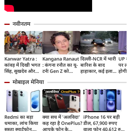
नवीनतम
Kanwar Yatra :
Kangana Ranaut
दिल्ली-NCR में भारी
UP के क
कांवड़ में दिखी भगत
: कंगना रनौत का यू-
बारिश के बाद
पर लगे
सिंह, सुखदेव और
टर्न! Gen Z को
हाहाकार, कई इलाकों
होगी न
राजगुरु की
बताया भारत की
में जलभराव, घंटों
शपथ; 
मोबाइल मेनिया
अमरगाथा,
'सबसे बड़ी ताकत',
जाम में फंसे लोग,
मीटर दा
शिवभक्तों ने अनोखे
कुछ दिन पहले
सड़कों पर भरा कमर
पर सख्
अंदाज में दी
प्रदर्शनकारियों को
तक पानी
श्रद्धांजलि
कहा था 'जेनरेशन
गटर'
Redmi का बड़ा
क्या सच में 'अलविदा'
iPhone 16 पर बड़ी
धमाका, लांच किया
कह रहा है OnePlus?
डील, 67,900 रुपए
सस्ता स्मार्टफोन,
आपके फोन के
वाला फोन 40,612 रुपए