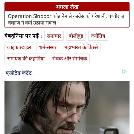
अगला लेख
Operation Sindoor कोड नेम से कांग्रेस को परेशानी, पृथ्वीराज
चव्हाण ने क्यों उठाया सवाल
वेबदुनिया पर पढ़ें :
समाचार
बॉलीवुड
ज्योतिष
लाइफ स्‍टाइल
धर्म-संसार
महाभारत के किस्से
रामायण की कहानियां
रोचक और रोमांचक