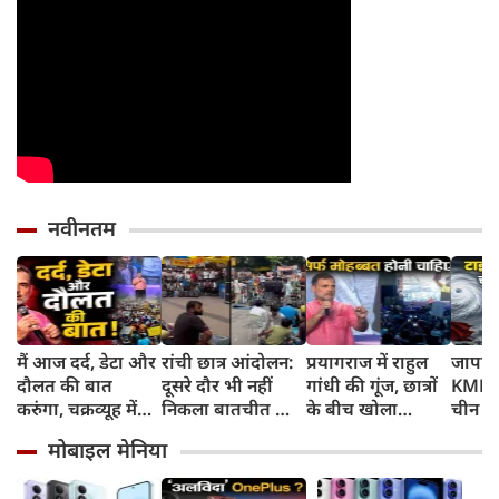
नवीनतम
मैं आज दर्द, डेटा और
रांची छात्र आंदोलन:
प्रयागराज में राहुल
जापान
दौलत की बात
दूसरे दौर भी नहीं
गांधी की गूंज, छात्रों
KMPH 
करुंगा, चक्रव्यूह में
निकला बातचीत का
के बीच खोला
चीन क
फंसे हैं देश के छात्र,
कोई नतीजा, MLA
रोजगार के '5 बंद
टाइफून
मोबाइल मेनिया
रील नशा है, छात्रों की
जयराम महतो ने
दरवाजों' का सच
में अलर
गूंज में बोले राहुल
किया अनशन का
स्कूल बं