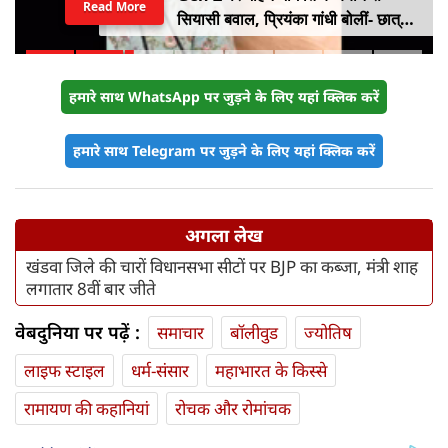
Read More
सियासी बवाल, प्रियंका गांधी बोलीं- छात्रों
को किसी सर्टिफिकेट की जरूरत नहीं
हमारे साथ WhatsApp पर जुड़ने के लिए यहां क्लिक करें
हमारे साथ Telegram पर जुड़ने के लिए यहां क्लिक करें
अगला लेख
खंडवा जिले की चारों विधानसभा सीटों पर BJP का कब्जा, मंत्री शाह
लगातार 8वीं बार जीते
वेबदुनिया पर पढ़ें :
समाचार
बॉलीवुड
ज्योतिष
लाइफ स्‍टाइल
धर्म-संसार
महाभारत के किस्से
रामायण की कहानियां
रोचक और रोमांचक