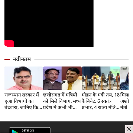
नवीनतम
राजस्थान सरकार में
छत्तीसगढ़ में मंत्रियों
मोहन के मंत्री तय, 18
मिलान 
हुआ विभागों का
को मिले विभाग, मध्य
कैबिनेट, 6 स्वतंत्र
अशोक 
बंटवारा, जानिए किसे
प्रदेश में अभी भी
प्रभार, 4 राज्य मंत्रियों
मंत्री
क्‍या मिला?
इंतजार
ने ली शपथ
कौन है