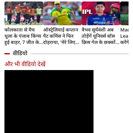
कोलकाता से मैच
ऑस्ट्रेलियाई कप्तान
वैभव सूर्यवंशी अब
Madh
धुला के पंजाब किंग्स
पैट कमिंस ने फिर
तोड़ेंगें यूनिवर्स बॉस
Leagu
हुई बाहर, 7 जीत के
दोहराया, 'मेरे लिए
क्रिस गेल के छक्कों
करेंगे
बाद 6 हार
देश पहले IPL बाद में'
का रिकॉर्ड
शामिल 
वीडियो
टीम में
और भी वीडियो देखें