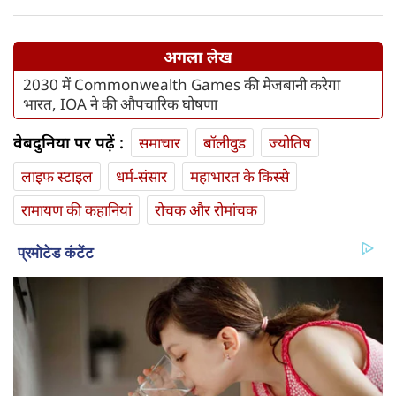
अगला लेख
2030 में Commonwealth Games की मेजबानी करेगा
भारत, IOA ने की औपचारिक घोषणा
वेबदुनिया पर पढ़ें :
समाचार
बॉलीवुड
ज्योतिष
लाइफ स्‍टाइल
धर्म-संसार
महाभारत के किस्से
रामायण की कहानियां
रोचक और रोमांचक