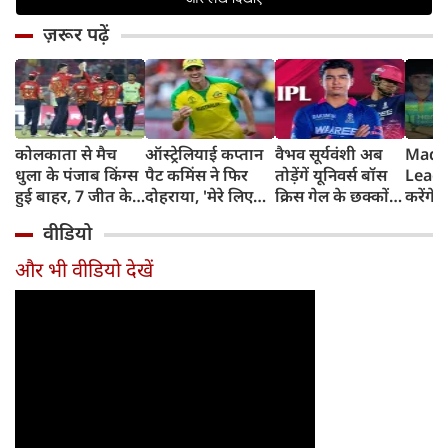
ज़रूर पढ़ें
कोलकाता से मैच
ऑस्ट्रेलियाई कप्तान
वैभव सूर्यवंशी अब
Madh
धुला के पंजाब किंग्स
पैट कमिंस ने फिर
तोड़ेंगें यूनिवर्स बॉस
Leagu
हुई बाहर, 7 जीत के
दोहराया, 'मेरे लिए
क्रिस गेल के छक्कों
करेंगे
बाद 6 हार
देश पहले IPL बाद में'
का रिकॉर्ड
शामिल 
वीडियो
टीम में
और भी वीडियो देखें