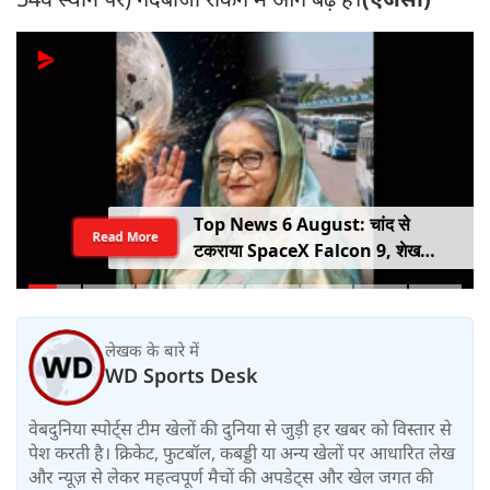
Top News 6 August: चांद से
Read More
टकराया SpaceX Falcon 9, शेख
हसीना की घर वापसी का ऐलान, MP में बस
किराया बढ़ा
लेखक के बारे में
WD Sports Desk
वेबदुनिया स्पोर्ट्स टीम खेलों की दुनिया से जुड़ी हर खबर को विस्तार से
पेश करती है। क्रिकेट, फुटबॉल, कबड्डी या अन्य खेलों पर आधारित लेख
और न्यूज़ से लेकर महत्वपूर्ण मैचों की अपडेट्स और खेल जगत की