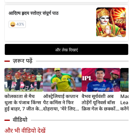
ज़रूर पढ़ें
कोलकाता से मैच
ऑस्ट्रेलियाई कप्तान
वैभव सूर्यवंशी अब
Madh
धुला के पंजाब किंग्स
पैट कमिंस ने फिर
तोड़ेंगें यूनिवर्स बॉस
Leagu
हुई बाहर, 7 जीत के
दोहराया, 'मेरे लिए
क्रिस गेल के छक्कों
करेंगे
बाद 6 हार
देश पहले IPL बाद में'
का रिकॉर्ड
शामिल 
वीडियो
टीम में
और भी वीडियो देखें