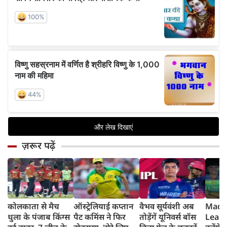
ज़रूर पढ़ें
कोलकाता से मैच
ऑस्ट्रेलियाई कप्तान
वैभव सूर्यवंशी अब
Madh
धुला के पंजाब किंग्स
पैट कमिंस ने फिर
तोड़ेंगें यूनिवर्स बॉस
Leagu