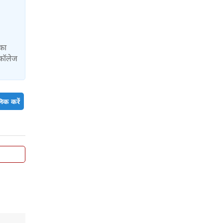
 का
 कॉलेज
िक करें