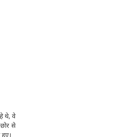
 थे, वे
 छोर से
ट हुए।