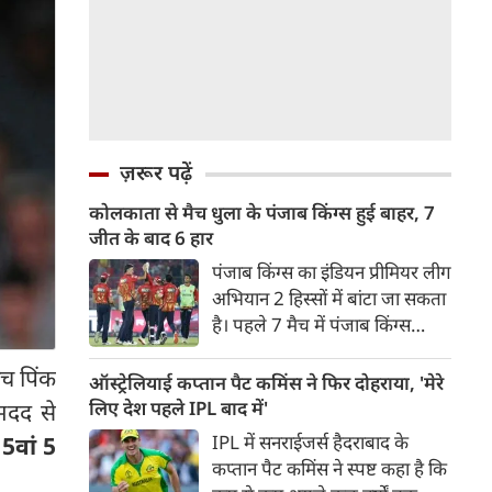
ज़रूर पढ़ें
कोलकाता से मैच धुला के पंजाब किंग्स हुई बाहर, 7
जीत के बाद 6 हार
पंजाब किंग्स का इंडियन प्रीमियर लीग
अभियान 2 हिस्सों में बांटा जा सकता
है। पहले 7 मैच में पंजाब किंग्स
अविजित रही अगले 6 मुकाबले में
ीच पिंक
उसे हार का सामना करना पड़ा इसके
ऑस्ट्रेलियाई कप्तान पैट कमिंस ने फिर दोहराया, 'मेरे
बाद अंतिम मैच वह जरूर जीती
लिए देश पहले IPL बाद में'
 मदद से
लेकिन तब तक उसकी किस्मत
IPL में सनराईजर्स हैदराबाद के
15वां 5
लखनऊ के हाथ लिखी गई थी।
कप्तान पैट कमिंस ने स्पष्ट कहा है कि