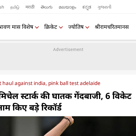
sh
தமிழ்
मराठी
తెలుగు
മലയാളം
ಕನ್ನಡ
ગુજરાતી
श्रावण मास विशेष
क्रिकेट
ज्योतिष
श्रीरामचरितमानस
t haul against india, pink ball test adelaide
चेल स्टार्क की घातक गेंदबाजी, 6 विकेट
म किए बड़े रिकॉर्ड