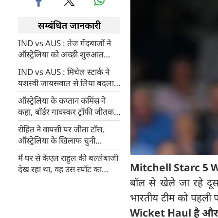
सम्बंधित जानकारी
IND vs AUS : तेज गेंदबाजों ने
ऑस्ट्रेलिया को अच्छी शुरुआत
दिलाई
IND vs AUS : मिचेल स्टार्क ने
यशस्वी जायसवाल से लिया बदला,
फैंस ने मीम्स बनाकर किया ट्रोल
ऑस्ट्रेलिया के कप्तान कमिंस ने
कहा, बॉर्डर गावस्कर ट्रॉफी जीतकर
आखिरी किला फतह करना चाहता
रोहित ने वापसी पर जीता टॉस,
हूं
ऑस्ट्रेलिया के खिलाफ चुनी
बल्लेबाजी
मैं घर से केएल राहुल की बल्लेबाजी
Mitchell Starc 5 
देख रहा था, वह उस स्पॉट का
हकदार है : रोहित शर्मा
बॉल से खेले जा रहे दूस
भारतीय टीम को पहली पा
Wicket Haul है और