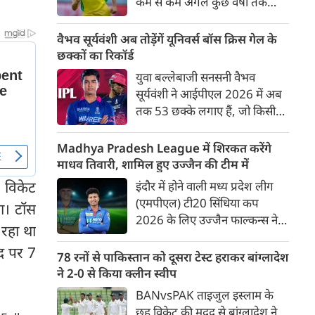
कम से कम अगले कुछ वर्षों तक
ऑस्ट्रेलियाई क्रिकेट उनकी पहली
प्राथमिकता होगी। यह बयान उस चर्चा
वैभव सूर्यवंशी अब तोड़ेंगें यूनिवर्स बॉस क्रिस गेल के
के बीच आया है, जिसमें कहा जा रहा
छक्कों का रिकॉर्ड
है कि ऑस्ट्रेलिया के कुछ बड़े खिलाड़ी
युवा बल्लेबाजी सनसनी वैभव
IPL से आगे बढ़कर अन्य फ्रेंचाइजी
सूर्यवंशी ने आईपीएल 2026 में अब
क्रिकेट खेलने के लिए राष्ट्रीय टीम से
तक 53 छक्के लगाए हैं, जो किसी
दूरी बना सकते हैं।
भी बल्लेबाज़ द्वारा किसी भी टी 20
टूर्नामेंट में दूसरे सबसे ज़्यादा हैं। सबसे
Madhya Pradesh League में शिरकत करेंगे
ज़्यादा 59 छक्के क्रिस गेल ने
माधव तिवारी, शामिल हुए उज्जैन की टीम में
आईपीएल 2012 में लगाए थे।
 विकेट
इंदौर में होने वाली मध्य प्रदेश लीग
सूर्यवंशी की नज़रें अब गेल के रिकॉर्ड
(एमपीएल) टी20 सिंधिया कप
था। टॉस
पर होंगी।
2026 के लिए उज्जैन फाल्कन्स ने
रहा था
अपनी टीम की घोषणा कर दी है,
ंद पर 7
जिसमें युवा ऑलराउंडर माधव तिवारी
78 रनों से पाकिस्तान को दूसरा टेस्ट हराकर बांग्लादेश
सबसे बड़े आकर्षण के रूप में
ने 2-0 से किया क्लीन स्वीप
उभरकर सामने आए हैं। इंडियन
BANvsPAK ताइजुल इस्लाम के
प्रीमियर लीग में दिल्ली कैपिटल्स का
छह विकेट की मदद से बांग्लादेश ने