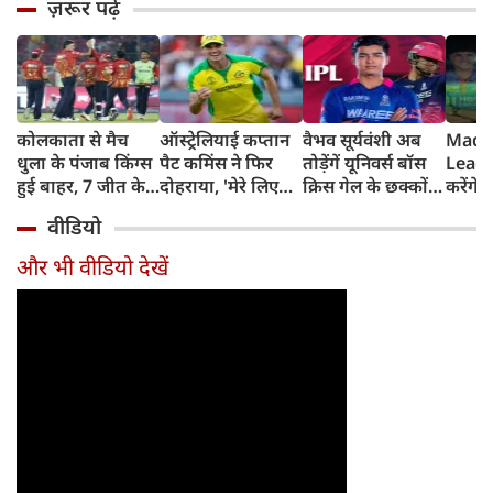
ज़रूर पढ़ें
कोलकाता से मैच
ऑस्ट्रेलियाई कप्तान
वैभव सूर्यवंशी अब
Madh
धुला के पंजाब किंग्स
पैट कमिंस ने फिर
तोड़ेंगें यूनिवर्स बॉस
Leagu
हुई बाहर, 7 जीत के
दोहराया, 'मेरे लिए
क्रिस गेल के छक्कों
करेंगे
बाद 6 हार
देश पहले IPL बाद में'
का रिकॉर्ड
शामिल 
वीडियो
टीम में
और भी वीडियो देखें