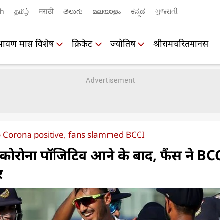
sh
தமிழ்
मराठी
తెలుగు
മലയാളം
ಕನ್ನಡ
ગુજરાતી
श्रावण मास विशेष
क्रिकेट
ज्योतिष
श्रीरामचरितमानस
o Corona positive, fans slammed BCCI
 कोरोना पॉजिटिव आने के बाद, फैंस ने BC
र