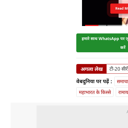
Read M
हमारे साथ WhatsApp पर जुड
करें
अगला लेख
टी-20 सीर
वेबदुनिया पर पढ़ें :
समाच
महाभारत के किस्से
रामा