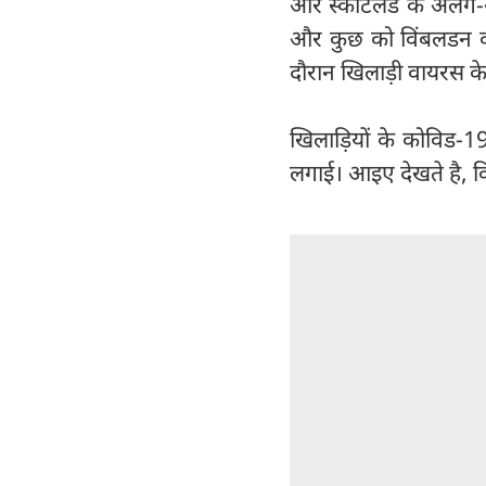
और स्कॉटलैंड के अलग-अल
और कुछ को विंबलडन का
दौरान खिलाड़ी वायरस के
खिलाड़ियों के कोविड-1
लगाई। आइए देखते है, कि