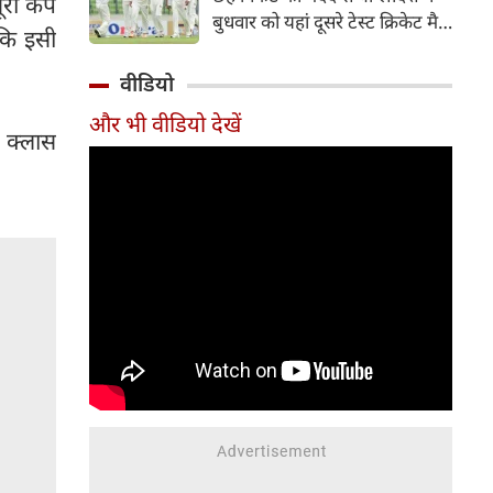
यूरो कप
हिस्सा रहे माधव तिवारी इस समय
बुधवार को यहां दूसरे टेस्ट क्रिकेट मैच
मध्य प्रदेश के सबसे चर्चित युवा
कि इसी
में पाकिस्तान को 78 रन से हराकर
क्रिकेटरों में से एक हैं।
श्रृंखला में 2-0 से क्लीन स्वीप किया।
वीडियो
पाकिस्तान की टीम 437 रन के लक्ष्य
और भी वीडियो देखें
का पीछा करते हुए 358 रन पर
 क्लास
आउट हो गई। बांग्लादेश ने पहला
टेस्ट मैच 104 रन से जीता था।