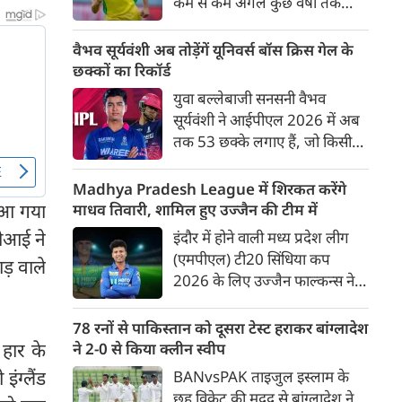
कम से कम अगले कुछ वर्षों तक
ऑस्ट्रेलियाई क्रिकेट उनकी पहली
प्राथमिकता होगी। यह बयान उस चर्चा
वैभव सूर्यवंशी अब तोड़ेंगें यूनिवर्स बॉस क्रिस गेल के
के बीच आया है, जिसमें कहा जा रहा
छक्कों का रिकॉर्ड
है कि ऑस्ट्रेलिया के कुछ बड़े खिलाड़ी
युवा बल्लेबाजी सनसनी वैभव
IPL से आगे बढ़कर अन्य फ्रेंचाइजी
सूर्यवंशी ने आईपीएल 2026 में अब
क्रिकेट खेलने के लिए राष्ट्रीय टीम से
तक 53 छक्के लगाए हैं, जो किसी
दूरी बना सकते हैं।
भी बल्लेबाज़ द्वारा किसी भी टी 20
टूर्नामेंट में दूसरे सबसे ज़्यादा हैं। सबसे
Madhya Pradesh League में शिरकत करेंगे
ज़्यादा 59 छक्के क्रिस गेल ने
ा आ गया
माधव तिवारी, शामिल हुए उज्जैन की टीम में
आईपीएल 2012 में लगाए थे।
सीआई ने
इंदौर में होने वाली मध्य प्रदेश लीग
सूर्यवंशी की नज़रें अब गेल के रिकॉर्ड
(एमपीएल) टी20 सिंधिया कप
ड़ वाले
पर होंगी।
2026 के लिए उज्जैन फाल्कन्स ने
अपनी टीम की घोषणा कर दी है,
जिसमें युवा ऑलराउंडर माधव तिवारी
78 रनों से पाकिस्तान को दूसरा टेस्ट हराकर बांग्लादेश
सबसे बड़े आकर्षण के रूप में
 हार के
ने 2-0 से किया क्लीन स्वीप
उभरकर सामने आए हैं। इंडियन
ंग्लैंड
BANvsPAK ताइजुल इस्लाम के
प्रीमियर लीग में दिल्ली कैपिटल्स का
छह विकेट की मदद से बांग्लादेश ने