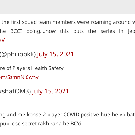
All the first squad team members were roaming around 
e BCCI doing….now this puts the series in jeo
xV
@philipbkk)
July 15, 2021
are of Players Health Safety
.com/SsmnNi6why
kshatOM3)
July 15, 2021
gland me konse 2 player COVID positive hue he vo bata
public se secret rakh raha he BC’ci