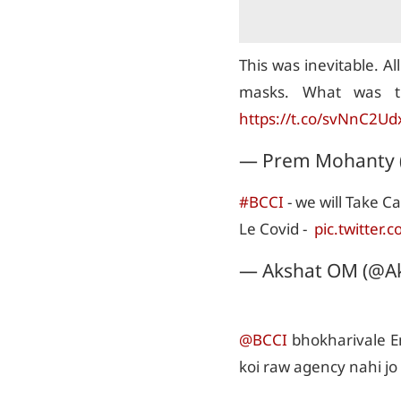
This was inevitable. 
masks. What was th
https://t.co/svNnC2Ud
— Prem Mohanty (
#BCCI
- we will Take C
Le Covid -
pic.twitter
— Akshat OM (@A
@BCCI
bhokharivale En
koi raw agency nahi jo 