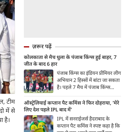
ज़रूर पढ़ें
कोलकाता से मैच धुला के पंजाब किंग्स हुई बाहर, 7
जीत के बाद 6 हार
पंजाब किंग्स का इंडियन प्रीमियर लीग
अभियान 2 हिस्सों में बांटा जा सकता
है। पहले 7 मैच में पंजाब किंग्स
अविजित रही अगले 6 मुकाबले में
सल, टीम
उसे हार का सामना करना पड़ा इसके
ऑस्ट्रेलियाई कप्तान पैट कमिंस ने फिर दोहराया, 'मेरे
बाद अंतिम मैच वह जरूर जीती
लिए देश पहले IPL बाद में'
 में से
लेकिन तब तक उसकी किस्मत
IPL में सनराईजर्स हैदराबाद के
 है।
लखनऊ के हाथ लिखी गई थी।
कप्तान पैट कमिंस ने स्पष्ट कहा है कि