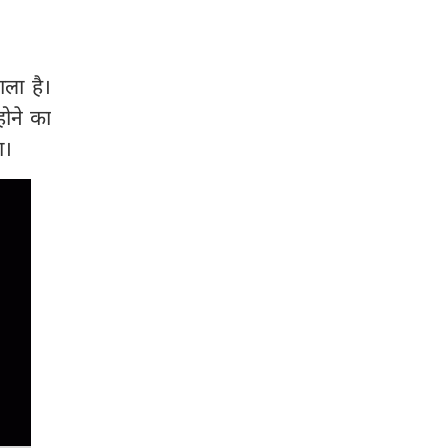
ाला है।
होने का
ा।