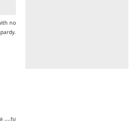
with no
pardy.
 ....tu