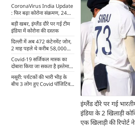
CoronaVirus India Update
: फिर बढ़ा कोरोना संक्रमण, 24
घंटों में 41,806 नए मामले
बड़ी खबर, इंग्लैंड दौरे पर गई टीम
इंडिया में कोरोना की दस्तक
दिल्ली में अब 472 कंटेनमेंट जोन,
2 माह पहले थे करीब 58,000
कोविड निषिद्ध क्षेत्र
Covid-19 सर्जिकल मास्‍क का
दोबारा किया जा सकता है इस्‍तेमाल,
जानिए कैसे करें डिस्‍इनफैक्‍ट
मसूरी: पर्यटकों की भारी भीड़ के
बीच 3 लोग हुए Covid पॉजिटिव,
मरीजों के संपर्क में आए 17 लोग
इंग्लैंड दौरे पर गई भा
इंडिया के 2 खिलाड़ी कोव
एक खिलाड़ी की रिपोर्ट 