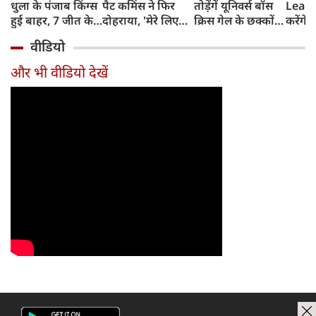
धुला के पंजाब किंग्स
पैट कमिंस ने फिर
तोड़ेंगें यूनिवर्स बॉस
Leagu
हुई बाहर, 7 जीत के
दोहराया, 'मेरे लिए
क्रिस गेल के छक्कों
करेंगे
बाद 6 हार
देश पहले IPL बाद में'
का रिकॉर्ड
शामिल 
वीडियो
टीम में
और भी वीडियो देखें