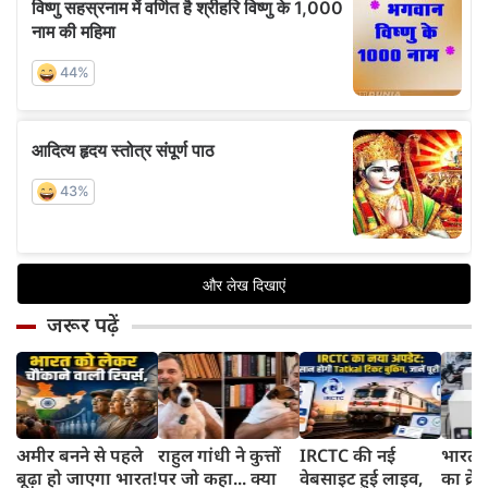
जरूर पढ़ें
अमीर बनने से पहले
राहुल गांधी ने कुत्तों
IRCTC की नई
भारत म
बूढ़ा हो जाएगा भारत!
पर जो कहा... क्या
वेबसाइट हुई लाइव,
का क्रे