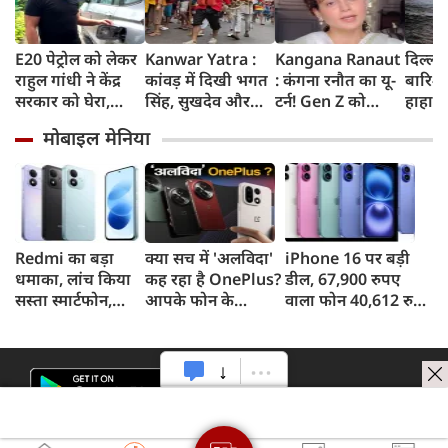
E20 पेट्रोल को लेकर
Kanwar Yatra :
Kangana Ranaut
दिल्ली
राहुल गांधी ने केंद्र
कांवड़ में दिखी भगत
: कंगना रनौत का यू-
बारिश 
सरकार को घेरा,
सिंह, सुखदेव और
टर्न! Gen Z को
हाहाका
कहा- बहुत बड़ा मुद्दा,
राजगुरु की
बताया भारत की
में जलभ
मोबाइल मेनिया
लोगों की गाड़ियां हो
अमरगाथा,
'सबसे बड़ी ताकत',
जाम में
रहीं खराब, BJP ने
शिवभक्तों ने अनोखे
कुछ दिन पहले
सड़कों
बताया खराब
अंदाज में दी
प्रदर्शनकारियों को
तक पा
पटकथा
श्रद्धांजलि
कहा था 'जेनरेशन
गटर'
Redmi का बड़ा
क्या सच में 'अलविदा'
iPhone 16 पर बड़ी
धमाका, लांच किया
कह रहा है OnePlus?
डील, 67,900 रुपए
सस्ता स्मार्टफोन,
आपके फोन के
वाला फोन 40,612 रुपए
8,000mAh बैटरी
अपडेट्स और वारंटी पर
में खरीदने का मौका, ऐसे
और 50MP कैमरा
आया बड़ा अपडेट
मिलेगा डिस्काउंट