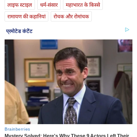
लाइफ स्‍टाइल
धर्म-संसार
महाभारत के किस्से
रामायण की कहानियां
रोचक और रोमांचक