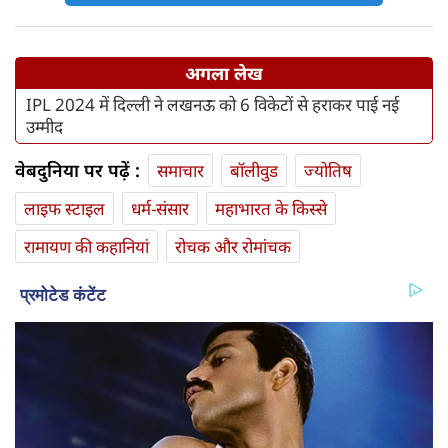
अगला लेख
IPL 2024 में दिल्ली ने लखनऊ को 6 विकेटों से हराकर पाई नई
उम्मीद
वेबदुनिया पर पढ़ें :
समाचार
बॉलीवुड
ज्योतिष
लाइफ स्‍टाइल
धर्म-संसार
महाभारत के किस्से
रामायण की कहानियां
रोचक और रोमांचक