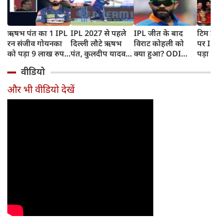
ऋषभ पंत का 1 IPL
IPL 2027 से पहले
IPL जीत के बाद
टिम डे
रन संजीव गोयनका
दिल्ली लौटे ऋषभ
विराट कोहली को
पर IC
को पड़ा 9 लाख रुपए
पंत, कुलदीप यादव
क्या हुआ? ODI
पड़ा भ
का, जानिए कैसे
पहुंचे लखनऊ
Series में टीम से
BAN, 
वीडियो
बाहर होने की खबर ने
फिंगर
बढ़ाई चिंता
फंसे थे
और भी वीडियो देखें