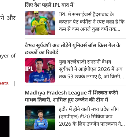
बाद अंतिम मैच वह जरूर जीती
लिए देश पहले IPL बाद में'
लेकिन तब तक उसकी किस्मत
IPL में सनराईजर्स हैदराबाद के
करने और
लखनऊ के हाथ लिखी गई थी।
कप्तान पैट कमिंस ने स्पष्ट कहा है कि
कम से कम अगले कुछ वर्षों तक
ऑस्ट्रेलियाई क्रिकेट उनकी पहली
प्राथमिकता होगी। यह बयान उस चर्चा
वैभव सूर्यवंशी अब तोड़ेंगें यूनिवर्स बॉस क्रिस गेल के
के बीच आया है, जिसमें कहा जा रहा
छक्कों का रिकॉर्ड
yer of
है कि ऑस्ट्रेलिया के कुछ बड़े खिलाड़ी
युवा बल्लेबाजी सनसनी वैभव
IPL से आगे बढ़कर अन्य फ्रेंचाइजी
सूर्यवंशी ने आईपीएल 2026 में अब
क्रिकेट खेलने के लिए राष्ट्रीय टीम से
तक 53 छक्के लगाए हैं, जो किसी
दूरी बना सकते हैं।
ets
|
भी बल्लेबाज़ द्वारा किसी भी टी 20
टूर्नामेंट में दूसरे सबसे ज़्यादा हैं। सबसे
Madhya Pradesh League में शिरकत करेंगे
ज़्यादा 59 छक्के क्रिस गेल ने
माधव तिवारी, शामिल हुए उज्जैन की टीम में
आईपीएल 2012 में लगाए थे।
इंदौर में होने वाली मध्य प्रदेश लीग
सूर्यवंशी की नज़रें अब गेल के रिकॉर्ड
(एमपीएल) टी20 सिंधिया कप
पर होंगी।
2026 के लिए उज्जैन फाल्कन्स ने
अपनी टीम की घोषणा कर दी है,