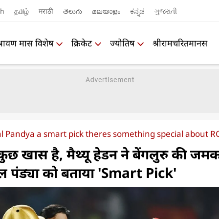
sh
தமிழ்
मराठी
తెలుగు
മലയാളം
ಕನ್ನಡ
ગુજરાતી
श्रावण मास विशेष
क्रिकेट
ज्योतिष
श्रीरामचरितमानस
l Pandya a smart pick theres something special about 
ुछ खास है, मैथ्यू हेडन ने बेंगलुरु की जम
ाल पंड्या को बताया 'Smart Pick'