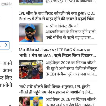
सुपर जायंट्स (LSG) के विकेटकीपर-
बल्लेबाज ऋषभ पंत को उनकी
पुरानी फ़्रैंचाइजी दिल्ली कैपिटल्स
IPL जीत के बाद विराट कोहली को क्या हुआ? ODI
(DC) को वापस भेजने और बदले में
Series में टीम से बाहर होने की खबर ने बढ़ाई चिंता
भारत के स्पिनर कुलदीप यादव को
भारतीय क्रिकेट टीम को
अपनी टीम में शामिल करने की तैयारी
अफगानिस्तान के खिलाफ होने वाली
पूरी हो गई है। ट्रेड के तहत रवींद्र
वनडे सीरीज से पहले बड़ा झटका
जाडेजा के बाद पंत दूसरे बड़े खिलाड़ी
लगा है। कुछ रिपोर्ट्स के मुताबिक
होंगे जिनकी सैलरी कम होगी।
स्टार बल्लेबाज विराट कोहली
टिम डेविड को अंपायर पर ICE BAG फेंकना पड़ा
हैमस्ट्रिंग चोट के चलते पूरी सीरीज से
भारी! 1 मैच का BAN, पहले मिडल फिंगर दिखाकर
बाहर हो गए हैं। यह सीरीज 13 जून
भी फंसे थे
े अपने
आईपीएल 2026 का खिताब जीतने
से धर्मशाला में शुरू होने जा रही है,
की खुशी अभी रॉयल चैलेंजर्स बेंगलुरु
र अपने
लेकिन उससे पहले कोहली की
(RCB) के फैंस पूरी तरह मना भी नहीं
अनुपस्थिति ने टीम मैनेजमेंट की
ेट लिए
पाए थे कि टीम से जुड़ी एक बड़ी
चिंताएं बढ़ा दी हैं।
उपयोगी
खबर सामने आ गई। RCB के
'राधे-राधे' बोलते दिखे विराट-अनुष्का, IPL ट्रॉफी
विस्फोटक बल्लेबाज टिम डेविड
जीतते ही पहुंचे प्रेमानंद महाराज से आशीर्वाद लेने
(Tim David) को IPL Code of
[VIDEO]
आईपीएल 2026 का खिताब जीतने
Conduct का उल्लंघन करना भारी
के बाद जहां पूरा देश विराट कोहली