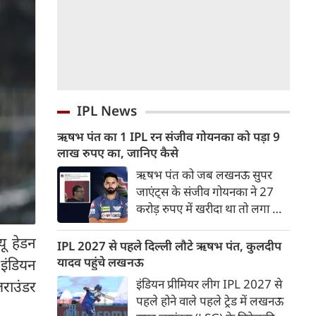
IPL News
ऋषभ पंत का 1 IPL रन संजीव गोयनका को पड़ा 9
लाख रुपए का, जानिए कैसे
ऋषभ पंत को जब लखनऊ सुपर
जाएंट्स के संजीव गोयनका ने 27
करोड़ रुपए में खरीदा था तो लगा था
वह लखनऊ को नई ऊचाइंयों तक
यू हेडन
पहुंचाएंग लेकिन उनका खुदका बल्ला
IPL 2027 से पहले दिल्ली लौटे ऋषभ पंत, कुलदीप
इतना शांत रहा कि लखनऊ गहराई में
यादव पहुंचे लखनऊ
इंडियन
पहुंच गई।
इंडियन प्रीमियर लीग IPL 2027 से
राउंडर
पहले होने वाले पहले ट्रेड में लखनऊ