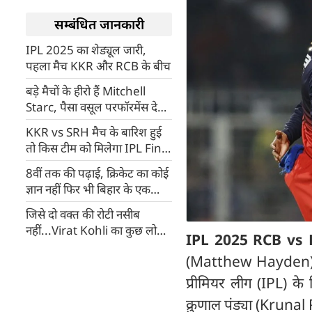
सम्बंधित जानकारी
IPL 2025 का शेड्यूल जारी,
पहला मैच KKR और RCB के बीच
बड़े मैचों के हीरो हैं Mitchell
Starc, पैसा वसूल परफॉरमेंस देकर
गौतम गंभीर का सीना किया चौड़ा
KKR vs SRH मैच के बारिश हुई
तो किस टीम को मिलेगा IPL Final
का टिकट? जानें डिटेल में
8वीं तक की पढ़ाई, क्रिकेट का कोई
ज्ञान नहीं फिर भी बिहार के एक
आदमी ने जीते 1.5 करोड़ रूपए
जिसे दो वक्त की रोटी नसीब
नहीं...Virat Kohli का कुछ लोगों
IPL 2025 RCB vs
को कड़ा जवाब [VIDEO]
(Matthew Hayden) का 
प्रीमियर लीग (IPL) के
क्रुणाल पंड्या (Kruna