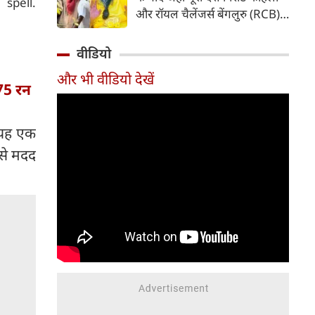
pell.
पड़ गया है। फाइनल मुकाबले के
और रॉयल चैलेंजर्स बेंगलुरु (RCB)
दौरान की गई एक हरकत की वजह से
की सफलता का जश्न मना रहा है, वहीं
उन पर न सिर्फ भारी जुर्माना लगाया
विराट और अनुष्का शर्मा ने इस
वीडियो
गया है, बल्कि अगले सीजन के पहले
ऐतिहासिक उपलब्धि के बाद
मैच से भी बाहर कर दिया गया है।
और भी वीडियो देखें
आध्यात्मिक राह को चुना। ट्रॉफी
75 रन
जीतने के कुछ ही समय बाद दोनों
वृंदावन पहुंचे और संत प्रेमानंद
ए यह एक
महाराज का आशीर्वाद लिया। सोशल
मीडिया पर सामने आए वीडियो और
 से मदद
तस्वीरों ने फैंस का ध्यान अपनी ओर
खींच लिया है।