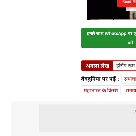
Read M
हमारे साथ WhatsApp पर जुड
करें
अगला लेख
ड्रेसिंग र
वेबदुनिया पर पढ़ें :
समाच
महाभारत के किस्से
रामा