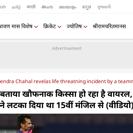
ish
தமிழ்
मराठी
తెలుగు
മലയാളം
ಕನ್ನಡ
ગુજરાતી
श्रावण मास विशेष
क्रिकेट
ज्योतिष
श्रीरामचरितमानस
endra Chahal revelas life threatning incident by a tea
ा बताया खौफनाक किस्सा हो रहा है वायरल,
 ने लटका दिया था 15वीं मंजिल से (वीडियो