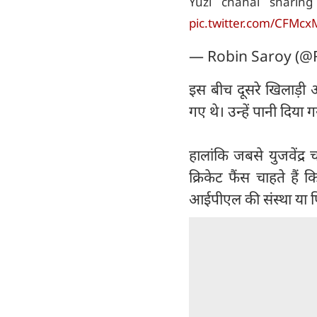
Yuzi chahal shari
pic.twitter.com/CFMc
— Robin Saroy (@
इस बीच दूसरे खिलाड़
गए थे। उन्हें पानी दिया
हालांकि जबसे युजवेंद्
क्रिकेट फैंस चाहते ह
आईपीएल की संस्था या फ