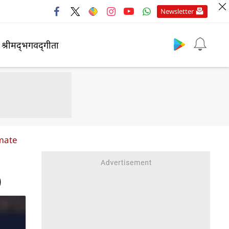
Newsletter
श्रीमद्‍भगवद्‍गीता
mmate
)