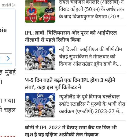
रॉयल चैलेंजर्स बेंगलोर (आरसीबी) ने
मुंबई इंडियन्स ने 3 गेंदें रहते सिर्फ 4
विराट कोहली (50 रन) के अर्धशतक
विकेट खोकर इस पहाड़नुमा लक्ष्य को
के बाद विजयकुमार वैशाख (20 रन
पा लिया।
देकर तीन विकेट) के शानदार पदार्पण
से शनिवार को यहां इंडियन प्रीमियर
IPL: ब्रावो, विलियमसन और पूरन को आईपीएल
लीग (आईपीएल) मैच में दिल्ली
नीलामी से पहले रिलीज किया
कैपिटल्स को 23 रन से पराजित
नई दिल्ली। आईपीएल की शीर्ष टीम
किया।दिल्ली कैपिटल्स अभी तक
चेन्नई सुपरकिंग्स ने मंगलवार को
पांच मैचों में जीत का खाता भी नहीं
दिग्गज ऑलराउंडर ड्वेन ब्रावो के
खोल सकी है और लगातार पांचवीं
साथ अपना 11 साल से चला आ रहा
 मुंबई
हार से तालिका में अंतिम स्थान पर
संबंध समाप्त कर दिया जबकि
'4-5 दिन बढ़ते बढ़ते एक दिन IPL होगा 3 महीने
ा।
बरकरार है। कुलदीप यादव की
सनराइजर्स हैदराबाद ने इंडियन
लंबा', कहा इस पूर्व क्रिकेटर ने
अगुआई में दिल्ली कैपिटल्स के
प्रीमियर लीग की 'मिनी' नीलामी से
न्यूज़ीलैंड के पूर्व दिग्गज बल्लेबाज़
स्पिनरों ने मध्य ओवरों में कसी
लग गया।
पहले स्टार बल्लेबाज केन
स्कॉट स्टाइरिस ने पुरुषों के भावी दौरा
गेंदबाजी की जिससे एक समय बड़े
विलियमसन को 'रिलीज' कर दिया।
 ने चहल
कार्यक्रम (एफटीपी) 2023-27 में
स्कोर की ओर बढ़ती दिख रही
इंडियन प्रीमियर लीग (आईपीएल) को
आरसीबी छह विकेट पर 174 रन ही
2.5 माह की विंडो दिये जाने का
बना सकी।कोहली (34 गेंद, छह
धोनी ने IPL 2022 में बैठाए रखा बैंच पर फिर भी
समर्थन किया है। आईसीसी ने हाल ही
चौके, एक छक्का) के टूर्नामेंट में तीसरे
खुश है यह दक्षिण अफ्रीकी तेज गेंदबाज