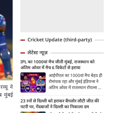
Cricket Update (third-party)
लेटेस्ट न्यूज़
IPL का 1000वां मैच जीती मुंबई, राजस्थान को
अंतिम ओवर में मैच 6 विकेटों से हराया
आईपीएल का 1000वां मैच बेहद ही
रोमांचक रहा और मुंबई इंडियन्स ने
व्यू ने
अंतिम ओवर में राजस्थान रॉयल्स को
6 विकेटों से हरा दिया। पहले
 मुंबई
बल्लेबाजी करते हुए राजस्थान
23 रनों से दिल्ली को हराकर बैंगलोर लौटी जीत की
रॉयल्स ने 20 ओवरों में 213 रन
पटरी पर, गेंदबाजों ने दिल्ली का निकाला दम
बनाए लेकिन यह भी कम पड़ गए।