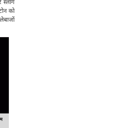
र स्लॉग
्टोन को
ेबाजों
यम