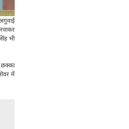
 अगुवाई
करवाकर
िंह भी
क छक्का
ओवर में