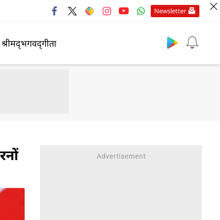
Newsletter
श्रीमद्‍भगवद्‍गीता
रनों