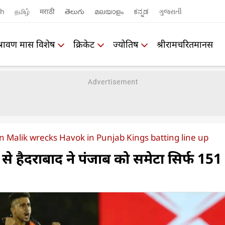
sh
தமிழ்
मराठी
తెలుగు
മലയാളം
ಕನ್ನಡ
ગુજરાતી
श्रावण मास विशेष
क्रिकेट
ज्योतिष
श्रीरामचरितमानस
 Malik wrecks Havok in Punjab Kings batting line up
े हैदराबाद ने पंजाब को समेटा सिर्फ 151 