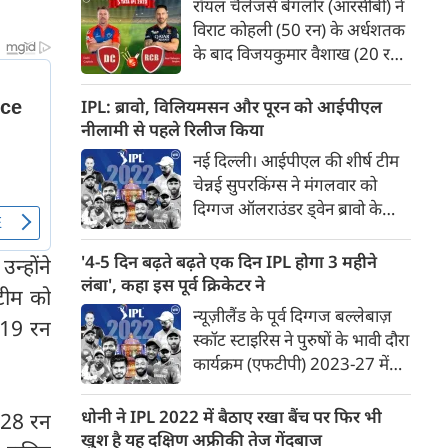
रॉयल चैलेंजर्स बेंगलोर (आरसीबी) ने
मुंबई इंडियन्स ने 3 गेंदें रहते सिर्फ 4
विराट कोहली (50 रन) के अर्धशतक
विकेट खोकर इस पहाड़नुमा लक्ष्य को
के बाद विजयकुमार वैशाख (20 रन
पा लिया।
देकर तीन विकेट) के शानदार पदार्पण
से शनिवार को यहां इंडियन प्रीमियर
IPL: ब्रावो, विलियमसन और पूरन को आईपीएल
लीग (आईपीएल) मैच में दिल्ली
नीलामी से पहले रिलीज किया
कैपिटल्स को 23 रन से पराजित
नई दिल्ली। आईपीएल की शीर्ष टीम
किया।दिल्ली कैपिटल्स अभी तक
चेन्नई सुपरकिंग्स ने मंगलवार को
पांच मैचों में जीत का खाता भी नहीं
दिग्गज ऑलराउंडर ड्वेन ब्रावो के
खोल सकी है और लगातार पांचवीं
साथ अपना 11 साल से चला आ रहा
हार से तालिका में अंतिम स्थान पर
संबंध समाप्त कर दिया जबकि
'4-5 दिन बढ़ते बढ़ते एक दिन IPL होगा 3 महीने
न्होंने
बरकरार है। कुलदीप यादव की
सनराइजर्स हैदराबाद ने इंडियन
लंबा', कहा इस पूर्व क्रिकेटर ने
अगुआई में दिल्ली कैपिटल्स के
टीम को
प्रीमियर लीग की 'मिनी' नीलामी से
न्यूज़ीलैंड के पूर्व दिग्गज बल्लेबाज़
स्पिनरों ने मध्य ओवरों में कसी
 19 रन
पहले स्टार बल्लेबाज केन
स्कॉट स्टाइरिस ने पुरुषों के भावी दौरा
गेंदबाजी की जिससे एक समय बड़े
विलियमसन को 'रिलीज' कर दिया।
कार्यक्रम (एफटीपी) 2023-27 में
स्कोर की ओर बढ़ती दिख रही
इंडियन प्रीमियर लीग (आईपीएल) को
आरसीबी छह विकेट पर 174 रन ही
2.5 माह की विंडो दिये जाने का
बना सकी।कोहली (34 गेंद, छह
धोनी ने IPL 2022 में बैठाए रखा बैंच पर फिर भी
 28 रन
समर्थन किया है। आईसीसी ने हाल ही
चौके, एक छक्का) के टूर्नामेंट में तीसरे
खुश है यह दक्षिण अफ्रीकी तेज गेंदबाज