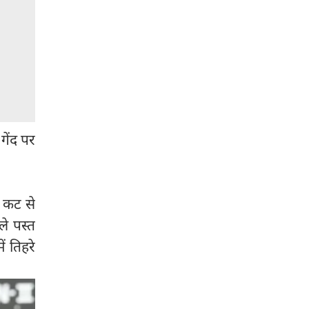
गेंद पर
र कट से
े पस्त
ं तिहरे