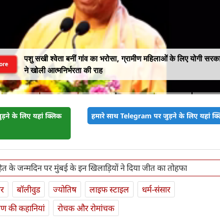
पशु सखी श्वेता बनीं गांव का भरोसा, ग्रामीण महिलाओं के लिए योगी सरक
ore
ने खोली आत्मनिर्भरता की राह
़ने के लिए यहां क्लिक
हमारे साथ Telegram पर जुड़ने के लिए यहां क्ल
ित के जन्मदिन पर मुंबई के इन खिलाड़ियों ने दिया जीत का तोहफा
ार
बॉलीवुड
ज्योतिष
लाइफ स्‍टाइल
धर्म-संसार
यण की कहानियां
रोचक और रोमांचक