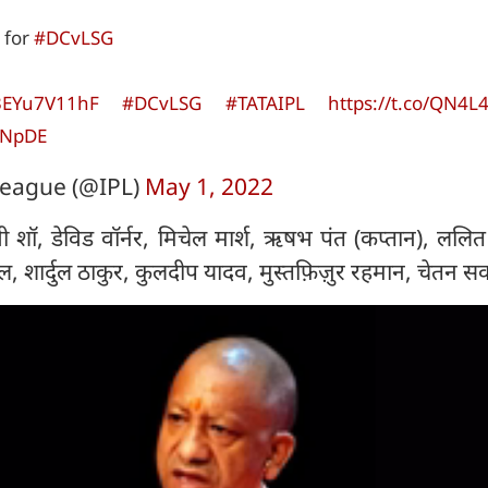
I for
#DCvLSG
/3EYu7V11hF
#DCvLSG
#TATAIPL
https://t.co/QN4L
qNpDE
eague (@IPL)
May 1, 2022
वी शॉ, डेविड वॉर्नर, मिचेल मार्श, ऋषभ पंत (कप्तान), ललि
ल, शार्दुल ठाकुर, कुलदीप यादव, मुस्तफ़िज़ुर रहमान, चेतन स