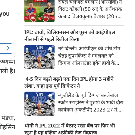
रॉयल चैलेंजर्स बेंगलोर (आरसीबी) ने
मुंबई इंडियन्स ने 3 गेंदें रहते सिर्फ 4
विराट कोहली (50 रन) के अर्धशतक
विकेट खोकर इस पहाड़नुमा लक्ष्य को
के बाद विजयकुमार वैशाख (20 रन
पा लिया।
देकर तीन विकेट) के शानदार पदार्पण
से शनिवार को यहां इंडियन प्रीमियर
IPL: ब्रावो, विलियमसन और पूरन को आईपीएल
लीग (आईपीएल) मैच में दिल्ली
नीलामी से पहले रिलीज किया
कैपिटल्स को 23 रन से पराजित
नई दिल्ली। आईपीएल की शीर्ष टीम
किया।दिल्ली कैपिटल्स अभी तक
चेन्नई सुपरकिंग्स ने मंगलवार को
पांच मैचों में जीत का खाता भी नहीं
ष्णप्पा
दिग्गज ऑलराउंडर ड्वेन ब्रावो के
खोल सकी है और लगातार पांचवीं
साथ अपना 11 साल से चला आ रहा
ाली है।
हार से तालिका में अंतिम स्थान पर
संबंध समाप्त कर दिया जबकि
'4-5 दिन बढ़ते बढ़ते एक दिन IPL होगा 3 महीने
बरकरार है। कुलदीप यादव की
सनराइजर्स हैदराबाद ने इंडियन
लंबा', कहा इस पूर्व क्रिकेटर ने
अगुआई में दिल्ली कैपिटल्स के
प्रीमियर लीग की 'मिनी' नीलामी से
न्यूज़ीलैंड के पूर्व दिग्गज बल्लेबाज़
स्पिनरों ने मध्य ओवरों में कसी
पहले स्टार बल्लेबाज केन
स्कॉट स्टाइरिस ने पुरुषों के भावी दौरा
गेंदबाजी की जिससे एक समय बड़े
विलियमसन को 'रिलीज' कर दिया।
कार्यक्रम (एफटीपी) 2023-27 में
स्कोर की ओर बढ़ती दिख रही
इंडियन प्रीमियर लीग (आईपीएल) को
पंड्या,
आरसीबी छह विकेट पर 174 रन ही
2.5 माह की विंडो दिये जाने का
बना सकी।कोहली (34 गेंद, छह
धोनी ने IPL 2022 में बैठाए रखा बैंच पर फिर भी
 मोहसिन
समर्थन किया है। आईसीसी ने हाल ही
चौके, एक छक्का) के टूर्नामेंट में तीसरे
खुश है यह दक्षिण अफ्रीकी तेज गेंदबाज