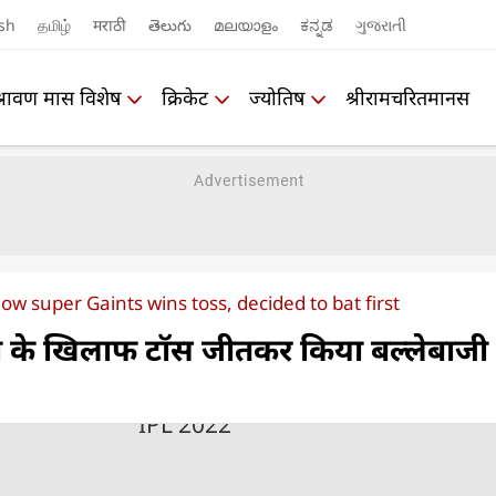
sh
தமிழ்
मराठी
తెలుగు
മലയാളം
ಕನ್ನಡ
ગુજરાતી
श्रावण मास विशेष
क्रिकेट
ज्योतिष
श्रीरामचरितमानस
ow super Gaints wins toss, decided to bat first
ी के खिलाफ टॉस जीतकर किया बल्लेबाजी