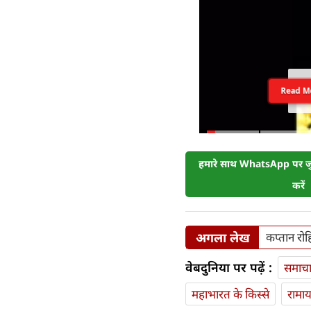
Read M
हमारे साथ WhatsApp पर जुड
करें
अगला लेख
कप्तान रोह
वेबदुनिया पर पढ़ें :
समाच
महाभारत के किस्से
रामा