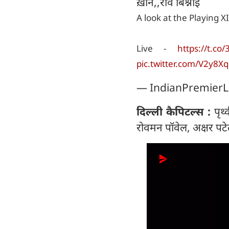
ख़ान,,रवि बिश्नोई
A look at the Playing X
Live -
https://t.co
pic.twitter.com/V2y8X
— IndianPremierL
दिल्ली कैपिटल्स :
पृथ्
रोवमन पॉवेल, अक्षर पटे