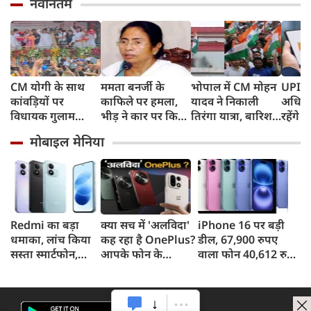
नवीनतम
CM योगी के साथ
ममता बनर्जी के
भोपाल में CM मोहन
UPI पर
कांवड़ियों पर
काफिले पर हमला,
यादव ने निकाली
अधिकां
विधायक गुलाम
भीड़ ने कार पर किया
तिरंगा यात्रा, बारिश
रहेंगे 
मोहम्मद ने बरसाए
पथराव, भाजपा और
में भी सैकड़ों युवाओं
लगेगा 
मोबाइल मेनिया
फूल, UP में सियासत
पुलिस पर लगा यह
ने दिखाया देशभक्ति
ने दिय
गरमाई, AIMIM ने
आरोप
का जज्बा
उठाए सवाल
Redmi का बड़ा
क्या सच में 'अलविदा'
iPhone 16 पर बड़ी
धमाका, लांच किया
कह रहा है OnePlus?
डील, 67,900 रुपए
सस्ता स्मार्टफोन,
आपके फोन के
वाला फोन 40,612 रुपए
8,000mAh बैटरी
अपडेट्स और वारंटी पर
में खरीदने का मौका, ऐसे
और 50MP कैमरा
आया बड़ा अपडेट
मिलेगा डिस्काउंट