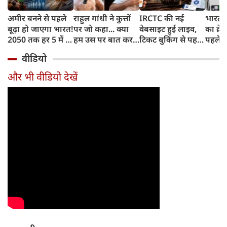
अमीर बनने से पहले
राहुल गांधी ने कुत्तों
IRCTC की नई
भारत म
बूढ़ा हो जाएगा भारत!
पर जो कहा... क्या
वेबसाइट हुई लाइव,
का क्रे
2050 तक हर 5 में 1
हम उस पर बात कर
टिकट बुकिंग से पहले
पहले जा
भारतीय होगा 60
सकते हैं?
करना होगा ये जरूरी
वाहनों 
वीडियो
साल से ज्यादा उम्र का
काम, जानें पूरा
और इन
तरीका
और भी वीडियो देखें