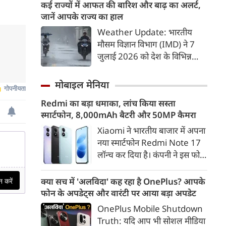
लोगों की जान जा चुकी है। इस बीच
कई राज्यों में आफत की बारिश और बाढ़ का अलर्ट,
झारखंड के मुख्‍यमंत्री हेमंत सोरेन ने
जानें आपके राज्य का हाल
असम के बाढ़ पीड़ितों की सहायता के
Weather Update: भारतीय
लिए 3 करोड़ रुपए देने की घोषणा
मौसम विज्ञान विभाग (IMD) ने 7
की।
जुलाई 2026 को देश के विभिन्न
राज्यों में मानसून के तेजी से सक्रिय
होने और कई हिस्सों में मूसलाधार
मोबाइल मेनिया
बारिश, जलभराव व बाढ़ जैसी स्थिति
Redmi का बड़ा धमाका, लांच किया सस्ता
को लेकर चेतावनी जारी की है।
स्मार्टफोन, 8,000mAh बैटरी और 50MP कैमरा
पश्चिम भारत के तटीय इलाकों से
लेकर उत्तर भारत के मैदानी व पहाड़ी
Xiaomi ने भारतीय बाजार में अपना
क्षेत्रों में अगले 24 से 48 घंटों के
नया स्मार्टफोन Redmi Note 17
दौरान भारी से अत्यधिक भारी बारिश
लॉन्च कर दिया है। कंपनी ने इस फोन
का अलर्ट दिया गया है।
को TrueColour AMOLED
डिस्प्ले, 8,000mAh की बड़ी बैटरी
क्या सच में 'अलविदा' कह रहा है OnePlus? आपके
और Qualcomm Snapdragon
फोन के अपडेट्स और वारंटी पर आया बड़ा अपडेट
चिपसेट के साथ पेश किया है। फोन में
OnePlus Mobile Shutdown
50MP का मेन कैमरा दिया गया है।
Truth: यदि आप भी सोशल मीडिया