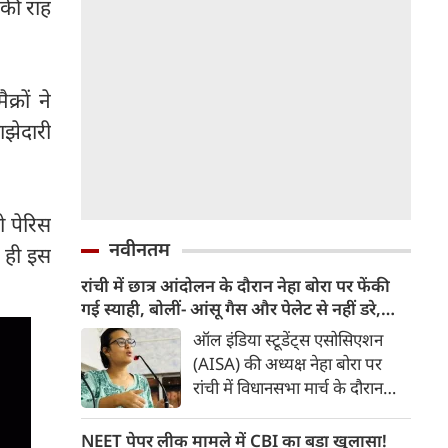
 की राह
्रों ने
ाझेदारी
ो पेरिस
नवीनतम
े ही इस
रांची में छात्र आंदोलन के दौरान नेहा बोरा पर फेंकी
गई स्याही, बोलीं- आंसू गैस और पेलेट से नहीं डरे,
इससे भी नहीं डरेंगे
ऑल इंडिया स्टूडेंट्स एसोसिएशन
(AISA) की अध्यक्ष नेहा बोरा पर
रांची में विधानसभा मार्च के दौरान
स्याही फेंकी गई। उन्होंने कहा कि 20
जुलाई को हम पर आंसू गैस के गोले
NEET पेपर लीक मामले में CBI का बड़ा खुलासा!