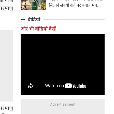
इसके अलावा Redmi Note 17 में
मिलाने संबंधी दावे पर बवाल मच
परमाणु
Corning Gorilla Glass 7i
गया। मोदी सरकार में मंत्री राम मोहन
प्रोटेक्शन, IP65 रेटिंग और मजबूत
नायडू किंजरापु ने इसका खंडन करते
वीडियो
चेसिस जैसे फीचर्स मिलते हैं।
हुए कहा कि सरकार की एटीएफ में
और भी वीडियो देखें
इथेनॉल मिलाने की कोई योजना नहीं
है।
 परमाणु