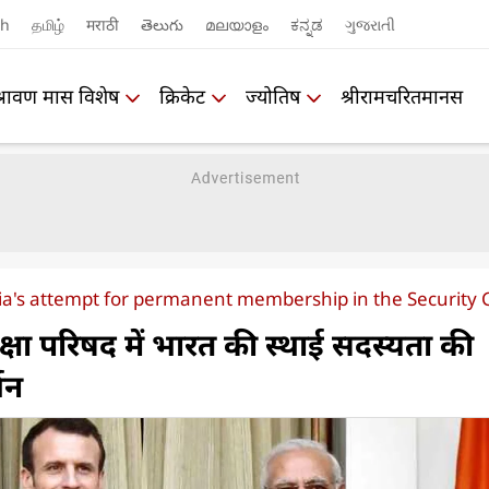
sh
தமிழ்
मराठी
తెలుగు
മലയാളം
ಕನ್ನಡ
ગુજરાતી
श्रावण मास विशेष
क्रिकेट
ज्योतिष
श्रीरामचरितमानस
ia's attempt for permanent membership in the Security 
ुरक्षा परिषद में भारत की स्थाई सदस्यता की
थन