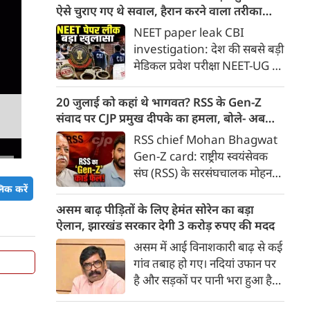
छोड़े गए, पेलेट गन का इस्तेमाल
ऐसे चुराए गए थे सवाल, हैरान करने वाला तरीका
किया गया; जब हम तब नहीं डरे, तो
आया सामने
NEET paper leak CBI
यह मामूली स्याही हमारा क्या बिगाड़
investigation: देश की सबसे बड़ी
लेगी?
मेडिकल प्रवेश परीक्षा NEET-UG के
पेपर लीक मामले में केंद्रीय अन्वेषण
ब्यूरो (CBI) की जांच जैसे-जैसे आगे
20 जुलाई को कहां थे भागवत? RSS के Gen-Z
बढ़ रही है, चौंकाने वाले सच सामने
संवाद पर CJP प्रमुख दीपके का हमला, बोले- अब
आ रहे हैं। अदालत में दाखिल की गई
बहुत देर हो गई!
RSS chief Mohan Bhagwat
सीबीआई की चार्जशीट और स्टेटस
Gen-Z card: राष्ट्रीय स्वयंसेवक
रिपोर्ट के अनुसार, पेपर चोरी करने के
संघ (RSS) के सरसंघचालक मोहन
लिए किसी डिजिटल हैकिंग या
भागवत द्वारा जनरेशन जेड (Gen-Z)
िक करें
पारंपरिक तरीके का इस्तेमाल नहीं
के युवाओं के साथ संवाद की पहल पर
असम बाढ़ पीड़ितों के लिए हेमंत सोरेन का बड़ा
हुआ था
सेंटर फॉर जस्टिस एंड पीस (CJP) के
ऐलान, झारखंड सरकार देगी 3 करोड़ रुपए की मदद
राष्ट्रीय संयोजक अभिजीत दीपके ने
असम में आई विनाशकारी बाढ़ से कई
कड़ा प्रहार किया है।
गांव तबाह हो गए। नदियां उफान पर
है और सड़कों पर पानी भरा हुआ है।
वर्षा जन्य हादसों में अब तक 91