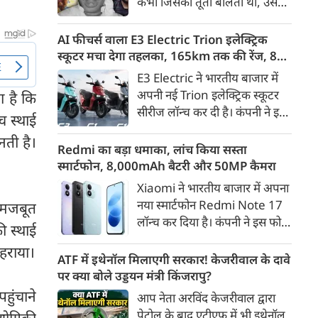
कभी जिसकी तूती बोलती थी, उस
गैरकानूनी जानकारी हटाने की
पूर्व सांसद और माफिया अतीक
समयसीमा 36 घंटे से घटाकर 3 घंटे
अहमद के कुनबे पर कानून और
AI फीचर्स वाला E3 Electric Trion इलेक्ट्रिक
कर दी गई है।
किस्मत की दोहरी मार पड़ रही है।
स्कूटर मचा देगा तहलका, 165km तक की रेंज, 8
जिस झांसी जिले में अप्रैल 2023 में
साल की बैटरी वारंटी, कीमत जानेंगे तो हो जाएंगे
E3 Electric ने भारतीय बाजार में
अतीक के एनकाउंटर में मारे गए बेटे
हैरान
अपनी नई Trion इलेक्ट्रिक स्कूटर
ा है कि
असद की सांसें थमी थीं, उसी झांसी में
सीरीज लॉन्च कर दी है। कंपनी ने इसे
ंच स्थाई
अब उसके छोटे बेटे अबान की भीषण
तीन वेरिएंट C1, C1x और C2 में
सड़क दुर्घटना में जान चली गई है।
ुनती है।
पेश किया है। Trion की शुरुआती
Redmi का बड़ा धमाका, लांच किया सस्ता
कीमत 99,999 रुपए (एक्स-शोरूम,
स्मार्टफोन, 8,000mAh बैटरी और 50MP कैमरा
बेंगलुरु) रखी गई है। फिलहाल इसकी
Xiaomi ने भारतीय बाजार में अपना
बुकिंग बेंगलुरु के ग्राहकों के लिए
नया स्मार्टफोन Redmi Note 17
 मजबूत
कंपनी की आधिकारिक वेबसाइट के
लॉन्च कर दिया है। कंपनी ने इस फोन
ी स्थाई
जरिए शुरू की गई है। आने वाले समय
को TrueColour AMOLED
में इसे दूसरे शहरों में भी उपलब्ध
हराया।
डिस्प्ले, 8,000mAh की बड़ी बैटरी
ATF में इथेनॉल मिलाएगी सरकार! केजरीवाल के दावे
कराया जाएगा।
और Qualcomm Snapdragon
पर क्या बोले उड्डयन मंत्री किंजरापु?
चिपसेट के साथ पेश किया है। फोन में
हुंचाने
आप नेता अरविंद केजरीवाल द्वारा
50MP का मेन कैमरा दिया गया है।
पेट्रोल के बाद एटीएफ में भी इथेनॉल
्योगिकी