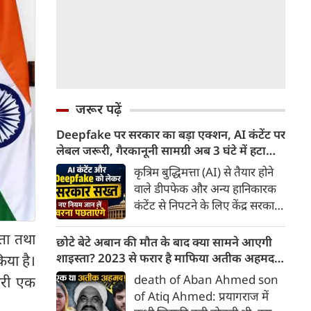
जरूर पढ़ें
Deepfake पर सरकार का बड़ा एक्शन, AI कंटेंट पर
लेबल जरूरी, गैरकानूनी सामग्री अब 3 घंटे में हटानी
होगी, नए नियम जान लें वरना पछताएंगे
कृत्रिम बुद्धिमत्ता (AI) से तैयार होने
वाले डीपफेक और अन्य हानिकारक
कंटेंट से निपटने के लिए केंद्र सरकार
ने नियामक व्यवस्था को और सख्त
यता तथा
किया है। सरकार ने AI से तैयार कंटेंट
छोटे बेटे अबान की मौत के बाद क्या सामने आएगी
पर स्पष्ट लेबल और पहचान योग्य
शाइस्ता? 2023 से फरार है माफिया अतीक अहमद
िया है।
मेटाडेटा उपलब्ध कराना अनिवार्य
की पत्नी
death of Aban Ahmed son
जारी एक
किया है। साथ ही, सरकारी या
of Atiq Ahmed: प्रयागराज में
न्यायालय के आदेश के आधार पर