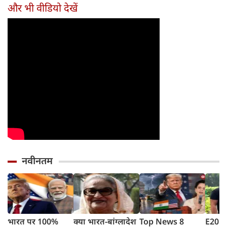
तरीका
और भी वीडियो देखें
नवीनतम
भारत पर 100%
क्या भारत-बांग्लादेश
Top News 8
E20 पे