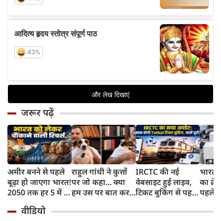
जरूर पढ़ें
अमीर बनने से पहले
राहुल गांधी ने कुत्तों
IRCTC की नई
भारत म
बूढ़ा हो जाएगा भारत!
पर जो कहा... क्या
वेबसाइट हुई लाइव,
का क्रे
2050 तक हर 5 में 1
हम उस पर बात कर
टिकट बुकिंग से पहले
पहले जा
भारतीय होगा 60
सकते हैं?
करना होगा ये जरूरी
वाहनों 
वीडियो
साल से ज्यादा उम्र का
काम, जानें पूरा
और इन