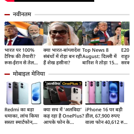
नवीनतम
भारत पर 100%
क्या भारत-बांग्लादेश
Top News 8
E20 पे
टैरिफ की तैयारी?
संबंधों में रोड़ा बन रही
August: दिल्ली में
राहुल गा
रूस-ईरान से तेल
हैं शेख हसीना?
बारिश ने तोड़ा 15
सरकार 
खरीद पर अमेरिका
साल का रिकॉर्ड,
कहा- बह
मोबाइल मेनिया
का बड़ा वार, सीनेट में
भारत पर 100%
लोगों क
बिल पास
टैरिफ का खतरा;
रहीं ख
Gen Z पर कंगना का
बताया
यू-टर्न
पटकथ
Redmi का बड़ा
क्या सच में 'अलविदा'
iPhone 16 पर बड़ी
धमाका, लांच किया
कह रहा है OnePlus?
डील, 67,900 रुपए
सस्ता स्मार्टफोन,
आपके फोन के
वाला फोन 40,612 रुपए
8,000mAh बैटरी
अपडेट्स और वारंटी पर
में खरीदने का मौका, ऐसे