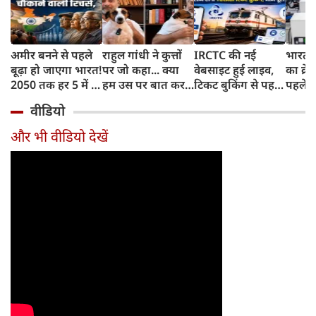
अमीर बनने से पहले
राहुल गांधी ने कुत्तों
IRCTC की नई
भारत म
बूढ़ा हो जाएगा भारत!
पर जो कहा... क्या
वेबसाइट हुई लाइव,
का क्रे
2050 तक हर 5 में 1
हम उस पर बात कर
टिकट बुकिंग से पहले
पहले जा
भारतीय होगा 60
सकते हैं?
करना होगा ये जरूरी
वाहनों 
वीडियो
साल से ज्यादा उम्र का
काम, जानें पूरा
और इन
तरीका
और भी वीडियो देखें