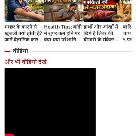
मच्छर के काटने से
Health Tips: बॉड़ी
हाथों और आंखों में
बारिश 
खुजली क्यों होती है?
में शुगर कम होने पर
छिपे हैं लिवर की
चाय के
जानें वैज्ञानिक कारण
क्या-क्या परेशानियां
बीमारी के संकेत!
5 परफे
और उपचार
होती हैं, जानें काम की
भूलकर भी न करें इन्हें
कॉम्बि
वीडियो
बातें
नजरअंदाज
क्रिस्पी
कोई क
और भी वीडियो देखें