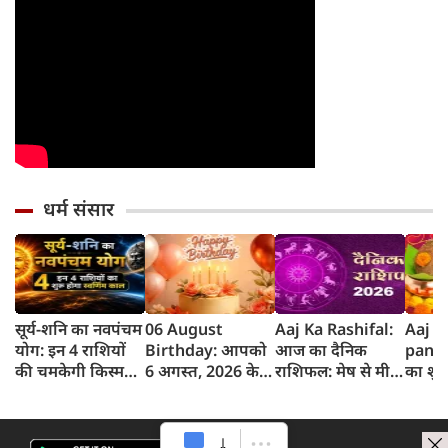
धर्म संसार
सूर्य-शनि का नवपंचम
06 August
Aaj Ka Rashifal:
Aaj k
योग: इन 4 राशियों
Birthday: आपको
आज का दैनिक
panc
की चमकेगी किस्मत,
6 अगस्त, 2026 के
राशिफल: मेष से मीन
का शुभ 
सफलता के खुलेंगे नए
लिए जन्मदिन की
तक 12 राशियों का
अगस्‍त
रास्ते
बधाई!
राशिफल (6 अगस्‍त,
का पं
2026)
समय