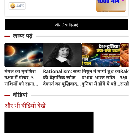
ज़रूर पढ़ें
मंगल का मृगशिरा
Rationalism: सत्य
मिथुन में मार्गी बुध का
Rakhi
नक्षत्र में गोचर, 3
की वैज्ञानिक खोज:
प्रभाव: भारत समेत
रक्षा ब
राशियों को रहना
देकार्त का बुद्धिवाद
दुनिया में होंगे ये बड़े
राखी ब
होगा 12 अगस्त तक
और आधुनिक दर्शन
बदलाव
मुहूर्त?
वीडियो
सावधान
का जन्म
और भी वीडियो देखें