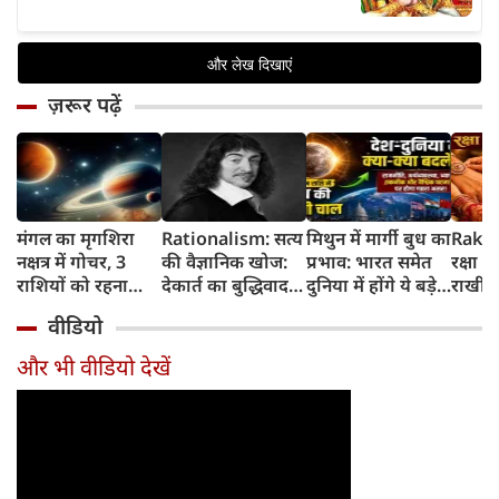
ज़रूर पढ़ें
मंगल का मृगशिरा
Rationalism: सत्य
मिथुन में मार्गी बुध का
Rakhi
नक्षत्र में गोचर, 3
की वैज्ञानिक खोज:
प्रभाव: भारत समेत
रक्षा ब
राशियों को रहना
देकार्त का बुद्धिवाद
दुनिया में होंगे ये बड़े
राखी ब
होगा 12 अगस्त तक
और आधुनिक दर्शन
बदलाव
मुहूर्त?
वीडियो
सावधान
का जन्म
और भी वीडियो देखें