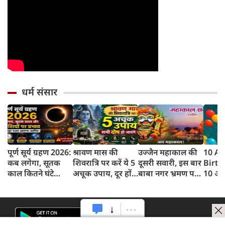
धर्म संसार
पूर्ण सूर्य ग्रहण 2026:
श्रावण मास की
उज्जैन महाकाल की
10 A
कब लगेगा, सूतक
शिवरात्रि पर करें ये 5
दूसरी सवारी, इस बार
Birt
काल कितने घंटे
अचूक उपाय, दूर होंगे
बाबा नगर भ्रमण पर
10 अग
रहेगा? जानें समय,
ग्रह-दोष और जीवन
निकलेंगे इस अद्भुत
लिए ज
कहां दिखेगा और
की परेशानियां
रूप में
बधाई!
राशियों पर असर