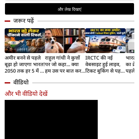
जरूर पढ़ें
अमीर बनने से पहले
राहुल गांधी ने कुत्तों
IRCTC की नई
भारत म
बूढ़ा हो जाएगा भारत!
पर जो कहा... क्या
वेबसाइट हुई लाइव,
का क्रे
2050 तक हर 5 में 1
हम उस पर बात कर
टिकट बुकिंग से पहले
पहले जा
भारतीय होगा 60
सकते हैं?
करना होगा ये जरूरी
वाहनों 
वीडियो
साल से ज्यादा उम्र का
काम, जानें पूरा
और इन
तरीका
और भी वीडियो देखें