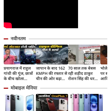
नवीनतम
प्रयागराज में राहुल
जापान के बाद 162
70 साल तक बेबस
भोलेना
गांधी की गूंज, छात्रों
KMPH की रफ्तार से
रही शहीद ठाकुर
पर सी
के बीच खोला
चीन की ओर बढ़ा
रोशन सिंह की धरती,
आदित्य
रोजगार के '5 बंद
टाइफून डॉल्फिन, चीन
फिर CM योगी ने
पुष्पवर्
मोबाइल मेनिया
दरवाजों' का सच
में अलर्ट, बंदरगाह,
मिटा दिया तीन
स्कूल बंद, उड़ानें रद्द
पीढ़ियों का दर्द