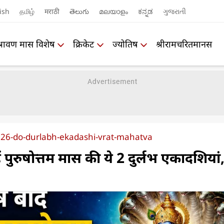
ish
தமிழ்
मराठी
తెలుగు
മലയാളം
ಕನ್ನಡ
ગુજરાતી
श्रावण मास विशेष
क्रिकेट
ज्योतिष
श्रीरामचरितमानस
26-do-durlabh-ekadashi-vrat-mahatva
ं पुरुषोत्तम मास की ये 2 दुर्लभ एकादशियां, 