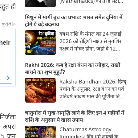
(Mathematics) की तरह सटीक,
बहुत ही
अकाट्य और संदेह से परे बनाया
जाए। वे एक ऐसा सार्वभौमिक सत्य
मिथुन में मार्गी बुध का प्रभाव: भारत समेत दुनिया में
खोजना चाहते थे, जिस पर कोई भी
होंगे ये बड़े बदलाव
प्रश्नचिह्न न लगा सके। इसी विचार ने
वृषभ राशि के मंगल का 24 जुलाई
बुद्धिवाद (Rationalism) की नींव
2026 को रोहिणी नक्षत्र से मृगशिरा
रखी। आइए, देकार्त के इस अद्भुत
नक्षत्र में गोचर होगा, जहां वे 12
दार्शनिक चिंतन के 4 प्रमुख स्तंभों को
अगस्त तक रहेंगे। ज्योतिष की दुनिया
गहराई से समझते हैं।
में एक बड़ा हलचल भरा मोड़ आ चुका
Rakhi 2026: कब है रक्षा बंधन का त्योहार, राखी
है- बुध ग्रह अपनी ही प्रिय राशि मिथुन
बांधने का शुभ मुहूर्त?
में सीधे (मार्गी) चलने लगे हैं। अब जब
Raksha Bandhan 2026: हिन्दू
बुद्धि और संवाद का कारक ग्रह सीधी
पंचांग के अनुसार, रक्षा बंधन का पर्व
चाल चलेगा, तो जाहिर है आपकी
प्रतिवर्ष श्रावण मास की पूर्णिमा तिथि
सोच, बातचीत और फैसलों की रफ्तार
को मनाया जाता है। भारतीय संस्कृति
भी बदल जाएगी।
में इसे मिठास और खुशियों का उत्सव
चातुर्मास में सुख-समृद्धि लाने के लिए इन 4 महीनों में
निर्जला
माना गया है। यह भाई-बहन के प्रेम
राशि के अनुसार ये खास उपाय
ष अपरा
का पावन पर्व है। यहां जानें रक्षा बंधन
Chaturmas Astrology
2026 कब है? जानें रक्षा बंधन
25 जून
Remedies: हिंदू धर्म शास्त्रों के