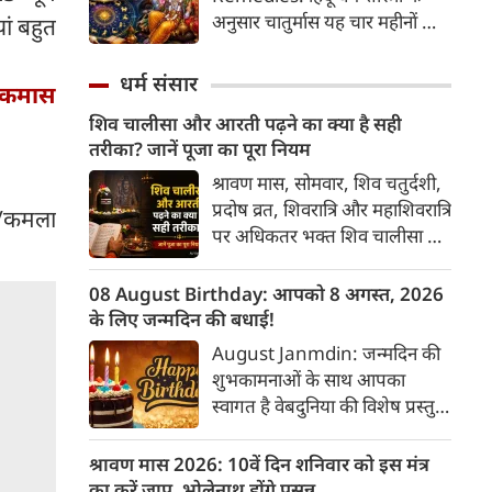
2026 की तारीख...
अनुसार चातुर्मास यह चार महीनों का
ां बहुत
पवित्र काल भगवान विष्णु के योगनिद्रा
में जाने से प्रारंभ होकर देवउठनी
धर्म संसार
धिकमास
एकादशी पर समाप्त होता है। यदि
शिव चालीसा और आरती पढ़ने का क्या है सही
आप अपनी राशि के अनुसार चातुर्मास
तरीका? जानें पूजा का पूरा नियम
में कुछ विशेष उपाय करते हैं, तो
जीवन में आ रही और घर में सुख-
श्रावण मास, सोमवार, शिव चतुर्दशी,
समृद्धि का वास होता है। यहां जानें
प्रदोष व्रत, शिवरा‍त्रि और महाशिवरात्रि
ी/कमला
12 राशियों के लिए चातुर्मास के
पर अधिकतर भक्त शिव चालीसा का
अचूक उपाय...
पाठ करते हैं और पूजा के बाद आरती
करते हैं। भगवान शिव की पूजा में
08 August Birthday: आपको 8 अगस्त, 2026
शिव चालीसा का पाठ और आरती
के लिए जन्मदिन की बधाई!
करने की एक सरल, प्रामाणिक और
August Janmdin: जन्मदिन की
शास्त्रसम्मत विधि है। इसे सही नियमों
शुभकामनाओं के साथ आपका
और भाव के साथ करने से पूर्ण फल
स्वागत है वेबदुनिया की विशेष प्रस्तुति
और मानसिक शांति प्राप्त होती है।
में। यह कॉलम नियमित रूप से उन
पाठकों के व्यक्तित्व और भविष्य के
श्रावण मास 2026: 10वें दिन शनिवार को इस मंत्र
बारे में जानकारी देगा जिनका उस
का करें जाप, भोलेनाथ होंगे प्रसन्न