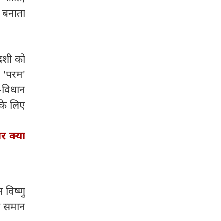
और व्यवहार दोनों में संतुलन बनाए
ी बनाता
रखें। क्रोध अथवा आवेश में लिया गया
निर्णय आपके लिए असुविधा का
कारण बन सकता है। किसी भी प्रकार
का निवेश पूरी जानकारी के बाद ही
दशी को
करें। स्वास्थ्य की उपेक्षा न करें तथा
 'परम'
दाम्पत्य जीवन में अनावश्यक तर्क-
वितर्क से बचें। आदित्य हृदय स्तोत्र का
ि-विधान
श्रद्धापूर्वक पाठ करें।
 के लिए
र क्या
 विष्णु
के समान