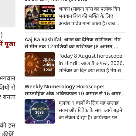
दिनांक को जन्मदिन होगा। पेश है
श्रावण (सावन) मास का प्रत्येक दिन
दिनांक 8 को जन्मे व्यक्तियों के बारे
भगवान शिव की भक्ति के लिए
में जानकारी :
अत्यंत पवित्र माना जाता है। जब
सावन मास का 10वां दिन शनिवार को
)।
पड़ता है, तो यह एक अद्भुत और
Aaj Ka Rashifal: आज का दैनिक राशिफल: मेष
ं पूजा
दुर्लभ संयोग निर्मित करता है।
से मीन तक 12 राशियों का राशिफल (8 अगस्‍त,
शनिवार का दिन भगवान शिव के परम
2026)
Today 8 August horoscope
भक्त और न्याय के देवता शनिदेव को
in Hindi : आज 8 अगस्‍त, 2026,
समर्पित होता है। मान्यता है कि जो
शनिवार का दिन क्या लाया है मेष से
भक्त शनिवार के दिन सावन में
 भगवान
लेकर मीन राशि के लिए, यहां जानें
भगवान शिव की आराधना करते हैं,
डेली होरोस्कोप के अनुसार वेबदुनिया
Weekly Numerology Horoscope:
ियों से
उन पर महादेव के साथ-साथ शनिदेव
पर दैनिक राशिफल के बारे में एकदम
साप्ताहिक अंक भविष्यफल 10 अगस्त से 16 अगस्त
की विशेष कृपा भी बरसती है और
र बनता
सटीक जानकारी...
2026): जानें आपके मूलांक का सटीक राशिफल
मूलांक 1 वालों के लिए यह सप्ताह
शनि दोष (साढ़े साती या ढैय्या) के
संयम और विवेक के साथ आगे बढ़ने
प्रभाव शांत होते हैं।
का संकेत दे रहा है। कार्यस्थल पर
 की इस
वरिष्ठ अधिकारियों के साथ मतभेद की
स्थिति बन सकती है, इसलिए वाणी
कीर्ति,