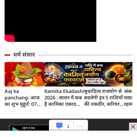
धर्म संसार
Aaj ka
Kamika Ekadashi
बुधादित्य राजयोग से
अंक-दर
panchang: आज
2026 : सावन में कब
बदलेगी इन 5 राशियों
मसाले 
का शुभ मुहूर्त: 07
है कामिका एकादशी?
की तकदीर, करियर
रहस्य 
अगस्‍त 2026:
जानें क्यों खास है यह
और कारोबार में मिल
तेजपत्त
शुक्रवार का पंचांग
एकादशी, जानें पूजा
सकती है बड़ी
और शुभ समय
विधि और कथा
सफलता