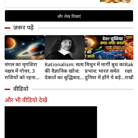
ज़रूर पढ़ें
मंगल का मृगशिरा
Rationalism: सत्य
मिथुन में मार्गी बुध का
Rakhi
नक्षत्र में गोचर, 3
की वैज्ञानिक खोज:
प्रभाव: भारत समेत
रक्षा ब
राशियों को रहना
देकार्त का बुद्धिवाद
दुनिया में होंगे ये बड़े
राखी ब
होगा 12 अगस्त तक
और आधुनिक दर्शन
बदलाव
मुहूर्त?
वीडियो
सावधान
का जन्म
और भी वीडियो देखें