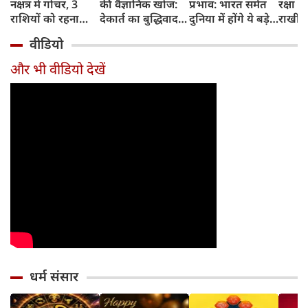
नक्षत्र में गोचर, 3
की वैज्ञानिक खोज:
प्रभाव: भारत समेत
रक्षा ब
राशियों को रहना
देकार्त का बुद्धिवाद
दुनिया में होंगे ये बड़े
राखी ब
होगा 12 अगस्त तक
और आधुनिक दर्शन
बदलाव
मुहूर्त?
वीडियो
सावधान
का जन्म
और भी वीडियो देखें
धर्म संसार