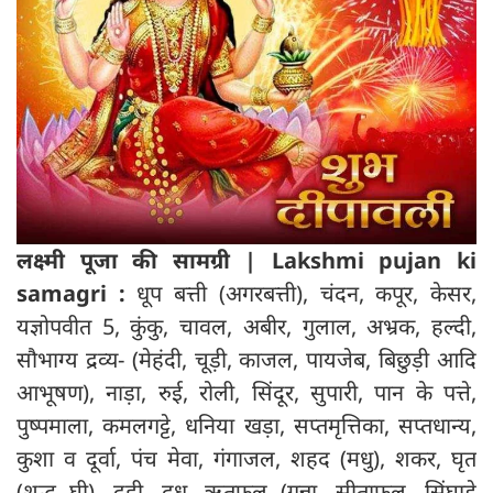
लक्ष्मी पूजा की सामग्री
|
Lakshmi pujan ki
samagri :
धूप बत्ती (अगरबत्ती), चंदन, कपूर, केसर,
यज्ञोपवीत 5, कुंकु, चावल, अबीर, गुलाल, अभ्रक, हल्दी,
सौभाग्य द्रव्य- (मेहंदी, चूड़ी, काजल, पायजेब, बिछुड़ी आदि
आभूषण), नाड़ा, रुई, रोली, सिंदूर, सुपारी, पान के पत्ते,
पुष्पमाला, कमलगट्टे, धनिया खड़ा, सप्तमृत्तिका, सप्तधान्य,
कुशा व दूर्वा, पंच मेवा, गंगाजल, शहद (मधु), शकर, घृत
(शुद्ध घी), दही, दूध, ऋतुफल (गन्ना, सीताफल, सिंघाड़े