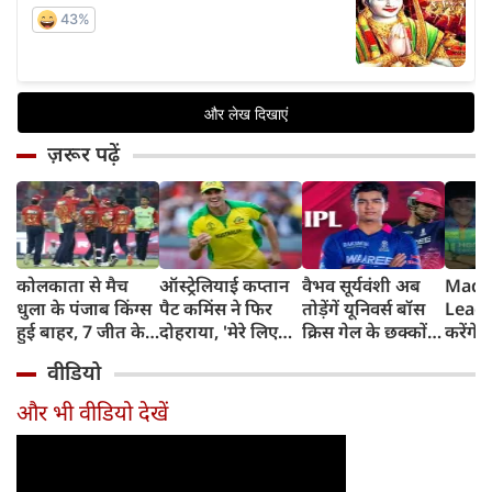
ज़रूर पढ़ें
कोलकाता से मैच
ऑस्ट्रेलियाई कप्तान
वैभव सूर्यवंशी अब
Madh
धुला के पंजाब किंग्स
पैट कमिंस ने फिर
तोड़ेंगें यूनिवर्स बॉस
Leagu
हुई बाहर, 7 जीत के
दोहराया, 'मेरे लिए
क्रिस गेल के छक्कों
करेंगे
बाद 6 हार
देश पहले IPL बाद में'
का रिकॉर्ड
शामिल 
वीडियो
टीम में
और भी वीडियो देखें