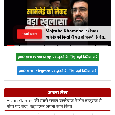
Mojtaba Khamenei : मोजतबा
Read More
खामेनेई की किसी भी पल हो सकती है मौत,
इजराइली मीडिया के दावे के बीच सामने आया
वीडियो, कैसी है ईरान के सुप्रीम लीडर की
हालत
हमारे साथ WhatsApp पर जुड़ने के लिए यहां क्लिक करें
हमारे साथ Telegram पर जुड़ने के लिए यहां क्लिक करें
अगला लेख
Asian Games की सबसे सफल बल्लेबाज ने टीम ऋतुराज से
मांगा यह वादा, कहा हमने अपना काम किया