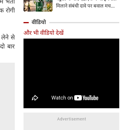
ं भर्ती
इसके अलावा Redmi Note 17 में
मिलाने संबंधी दावे पर बवाल मच
Corning Gorilla Glass 7i
िक रोगी
गया। मोदी सरकार में मंत्री राम मोहन
प्रोटेक्शन, IP65 रेटिंग और मजबूत
नायडू किंजरापु ने इसका खंडन करते
वीडियो
चेसिस जैसे फीचर्स मिलते हैं।
हुए कहा कि सरकार की एटीएफ में
और भी वीडियो देखें
इथेनॉल मिलाने की कोई योजना नहीं
लेने से
है।
 दो बार