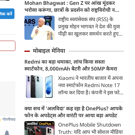
कड़ी में अब ताजनगरी में यमुना नदी
Mohan Bhagwat : Gen Z पर आंख मूंदकर
के किनारों को खूबसूरत, प्रदूषण मुक्त
भरोसा करूंगा, छात्रों के प्रदर्शन को राष्ट्रविरोधी न
िक करें
और उपयोगी बनाने की बड़ी तैयारी
बताएं, RSS प्रमुख मोहन भागवत का बड़ा बयान, चीन
राष्ट्रीय स्वयंसेवक संघ (RSS) के
शुरू हो गई है। आगरा के झलकारी
और पाकिस्तान को लेकर क्या कहा
प्रमुख मोहन भागवत ने देश की युवा
बाई चौराहे से लेकर वेदांत मंदिर के
पीढ़ी का खुलकर समर्थन करते हुए
पास यमुना किनारे (यमुना बैंक साइड)
कहा कि वह Gen Z पर आंख
एक नए और भव्य पार्क का विकास
मूंदकर भरोसा करेंगे। उन्होंने कहा कि
मोबाइल मेनिया
किया जा रहा है।
विरोध-प्रदर्शन में शामिल होने वाले
Redmi का बड़ा धमाका, लांच किया सस्ता
छात्रों को राष्ट्रविरोधी नहीं कहा जाना
स्मार्टफोन, 8,000mAh बैटरी और 50MP कैमरा
चाहिए। युवाओं की बात को दबाने के
बजाय उनके साथ संवाद के जरिए
Xiaomi ने भारतीय बाजार में अपना
उनकी चिंताओं को समझने की
नया स्मार्टफोन Redmi Note 17
जरूरत है।
लॉन्च कर दिया है। कंपनी ने इस फोन
को TrueColour AMOLED
डिस्प्ले, 8,000mAh की बड़ी बैटरी
क्या सच में 'अलविदा' कह रहा है OnePlus? आपके
और Qualcomm Snapdragon
फोन के अपडेट्स और वारंटी पर आया बड़ा अपडेट
चिपसेट के साथ पेश किया है। फोन में
OnePlus Mobile Shutdown
50MP का मेन कैमरा दिया गया है।
Truth: यदि आप भी सोशल मीडिया