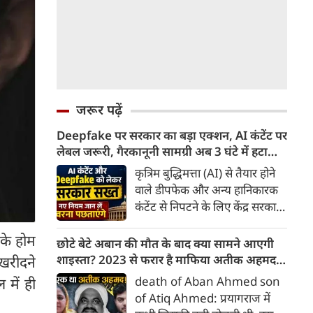
जरूर पढ़ें
Deepfake पर सरकार का बड़ा एक्शन, AI कंटेंट पर
लेबल जरूरी, गैरकानूनी सामग्री अब 3 घंटे में हटानी
होगी, नए नियम जान लें वरना पछताएंगे
कृत्रिम बुद्धिमत्ता (AI) से तैयार होने
वाले डीपफेक और अन्य हानिकारक
कंटेंट से निपटने के लिए केंद्र सरकार
ने नियामक व्यवस्था को और सख्त
 के होम
किया है। सरकार ने AI से तैयार कंटेंट
छोटे बेटे अबान की मौत के बाद क्या सामने आएगी
पर स्पष्ट लेबल और पहचान योग्य
शाइस्ता? 2023 से फरार है माफिया अतीक अहमद
 खरीदने
मेटाडेटा उपलब्ध कराना अनिवार्य
की पत्नी
death of Aban Ahmed son
 में ही
किया है। साथ ही, सरकारी या
of Atiq Ahmed: प्रयागराज में
न्यायालय के आदेश के आधार पर