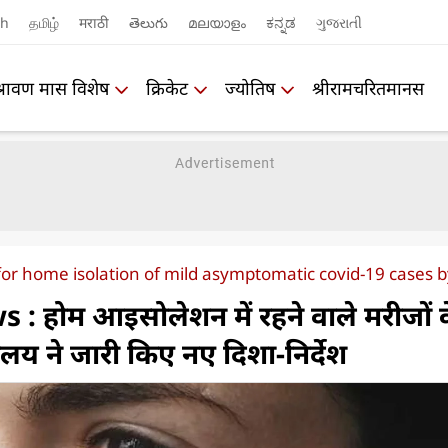
sh
தமிழ்
मराठी
తెలుగు
മലയാളം
ಕನ್ನಡ
ગુજરાતી
श्रावण मास विशेष
क्रिकेट
ज्योतिष
श्रीरामचरितमानस
for home isolation of mild asymptomatic covid-19 cases b
: होम आइसोलेशन में रहने वाले मरीजों 
्रालय ने जारी किए नए दिशा-निर्देश