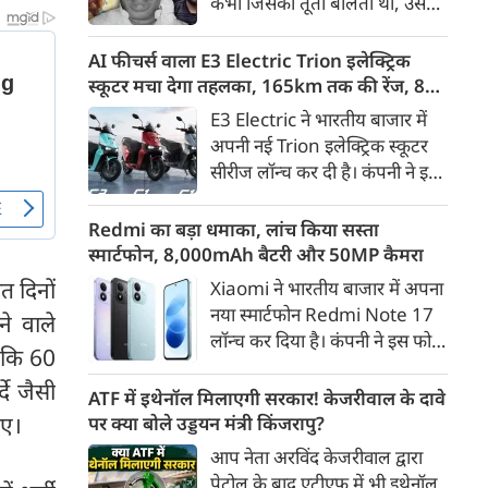
कभी जिसकी तूती बोलती थी, उस
गैरकानूनी जानकारी हटाने की
पूर्व सांसद और माफिया अतीक
समयसीमा 36 घंटे से घटाकर 3 घंटे
अहमद के कुनबे पर कानून और
AI फीचर्स वाला E3 Electric Trion इलेक्ट्रिक
कर दी गई है।
किस्मत की दोहरी मार पड़ रही है।
स्कूटर मचा देगा तहलका, 165km तक की रेंज, 8
जिस झांसी जिले में अप्रैल 2023 में
साल की बैटरी वारंटी, कीमत जानेंगे तो हो जाएंगे
E3 Electric ने भारतीय बाजार में
अतीक के एनकाउंटर में मारे गए बेटे
हैरान
अपनी नई Trion इलेक्ट्रिक स्कूटर
असद की सांसें थमी थीं, उसी झांसी में
सीरीज लॉन्च कर दी है। कंपनी ने इसे
अब उसके छोटे बेटे अबान की भीषण
तीन वेरिएंट C1, C1x और C2 में
सड़क दुर्घटना में जान चली गई है।
पेश किया है। Trion की शुरुआती
Redmi का बड़ा धमाका, लांच किया सस्ता
कीमत 99,999 रुपए (एक्स-शोरूम,
स्मार्टफोन, 8,000mAh बैटरी और 50MP कैमरा
बेंगलुरु) रखी गई है। फिलहाल इसकी
त दिनों
Xiaomi ने भारतीय बाजार में अपना
बुकिंग बेंगलुरु के ग्राहकों के लिए
नया स्मार्टफोन Redmi Note 17
े वाले
कंपनी की आधिकारिक वेबसाइट के
लॉन्च कर दिया है। कंपनी ने इस फोन
जरिए शुरू की गई है। आने वाले समय
 कि 60
को TrueColour AMOLED
में इसे दूसरे शहरों में भी उपलब्ध
दे जैसी
डिस्प्ले, 8,000mAh की बड़ी बैटरी
ATF में इथेनॉल मिलाएगी सरकार! केजरीवाल के दावे
कराया जाएगा।
और Qualcomm Snapdragon
िए।
पर क्या बोले उड्डयन मंत्री किंजरापु?
चिपसेट के साथ पेश किया है। फोन में
आप नेता अरविंद केजरीवाल द्वारा
50MP का मेन कैमरा दिया गया है।
पेट्रोल के बाद एटीएफ में भी इथेनॉल