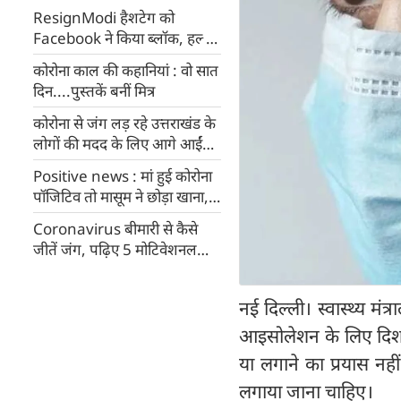
ResignModi हैशटेग को
Facebook ने किया ब्लॉक, हल्ला
मचा तो रिस्टोर कर कहा - गलती से
कोरोना काल की कहानियां : वो सात
हो गया
दिन....पुस्तकें बनीं मित्र
कोरोना से जंग लड़ रहे उत्तराखंड के
लोगों की मदद के लिए आगे आईं
उर्वशी रौटेला, दान किए ऑक्सीजन
Positive news : मां हुई कोरोना
कंसंट्रेटर्स
पॉजिटिव तो मासूम ने छोड़ा खाना,
इंदौर ट्रैफिक पुलिस के डांसिंग कॉप
Coronavirus बीमारी से कैसे
रंजीत ने ऐसे मनाया
जीतें जंग, पढ़िए 5 मोटिवेशनल
क्वोट्स
नई दिल्ली। स्वास्थ्य मं
आइसोलेशन के लिए दिशा-
या लगाने का प्रयास नही
लगाया जाना चाहिए।