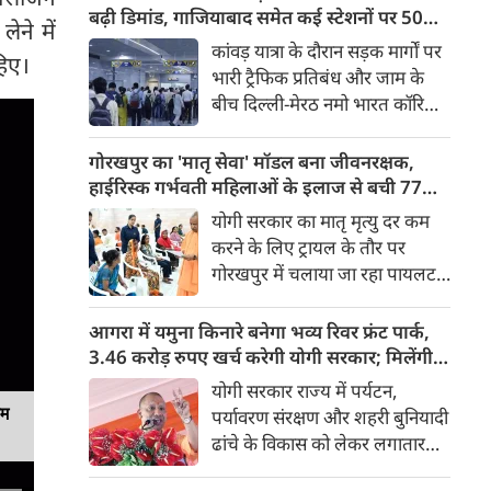
किया। रक्षा मंत्रालय के मुताबिक, यह
बढ़ी डिमांड, गाजियाबाद समेत कई स्टेशनों पर 50%
ेने में
परीक्षण स्ट्रैटेजिक फोर्सेज कमांड
तक बढ़ी यात्रियों की संख्या
कांवड़ यात्रा के दौरान सड़क मार्गों पर
हिए।
(SFC) और रक्षा अनुसंधान एवं
भारी ट्रैफिक प्रतिबंध और जाम के
विकास संगठन (DRDO) की ओर से
बीच दिल्ली-मेरठ नमो भारत कॉरिडोर
किया गया।
लाखों यात्रियों के लिए सबसे भरोसेमंद
परिवहन विकल्प बनकर उभरा है।
गोरखपुर का 'मातृ सेवा' मॉडल बना जीवनरक्षक,
तेज़, समयबद्ध और आरामदायक
हाईरिस्क गर्भवती महिलाओं के इलाज से बची 77
सफर के चलते कॉरिडोर के कई
जिंदगियां
योगी सरकार का मातृ मृत्यु दर कम
स्टेशनों पर यात्रियों की संख्या में 40
करने के लिए ट्रायल के तौर पर
से 50 प्रतिशत तक बढ़ गई है।
गोरखपुर में चलाया जा रहा पायलट
प्रोजेक्ट पूरे प्रदेश के लिए नजीर
बनकर उभरा है। मुख्यमंत्री योगी
आगरा में यमुना किनारे बनेगा भव्य रिवर फ्रंट पार्क,
आदित्यनाथ के निर्देश पर पायलट
3.46 करोड़ रुपए खर्च करेगी योगी सरकार; मिलेंगी ये
प्रोजेक्ट ‘मातृ सेवा’ का लक्ष्य हाई
खास सुविधाएं
योगी सरकार राज्य में पर्यटन,
रिस्क गर्भवती केसों को तुरंत बड़े
यम
पर्यावरण संरक्षण और शहरी बुनियादी
अस्पतालों में रेफर कर बचाना है।
ढांचे के विकास को लेकर लगातार
ऐतिहासिक कदम उठा रही है। इसी