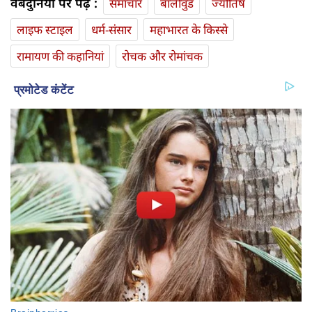
वेबदुनिया पर पढ़ें :
समाचार
बॉलीवुड
ज्योतिष
लाइफ स्‍टाइल
धर्म-संसार
महाभारत के किस्से
रामायण की कहानियां
रोचक और रोमांचक