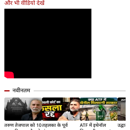
और भी वीडियो देखें
आएगा Konarc
का वीडियो
नवीनतम
तरुण तेजपाल को 10
तहलका के पूर्व
ATF में इथेनॉल
उद्घाट