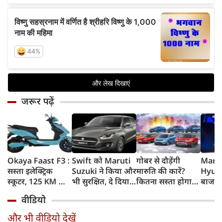
जरूर पढ़ें
Okaya Faast F3 :
Swift को Maruti
गोबर से दौड़ेंगी
Marut
सस्ता इलेक्ट्रिक
Suzuki ने किया और
मारुति की कारें?
Hyund
स्कूटर, 125 KM की
भी सुरक्षित, दे दिया
कितना सस्ता होगा
बाजार 
रेंज, चोरी के डर को
यह महंगी कार वाला
चलाना? कितनी रहेगी
Elect
वीडियो
दूर करेगा खास फीचर
standard
सेफ? ऑटोमोबाइल
SUVs, 
feature
एक्सपर्ट्‍स के जवाब
होगा 
और भी वीडियो देखें