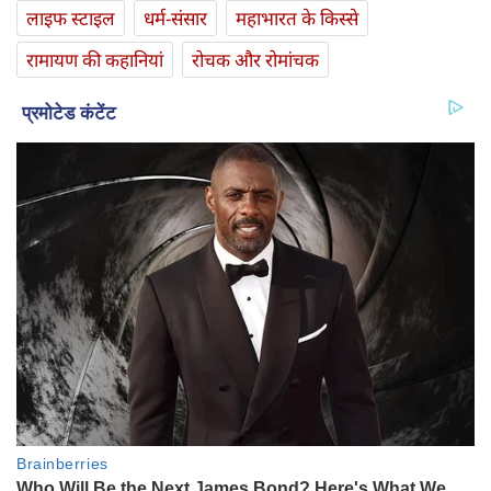
लाइफ स्‍टाइल
धर्म-संसार
महाभारत के किस्से
रामायण की कहानियां
रोचक और रोमांचक