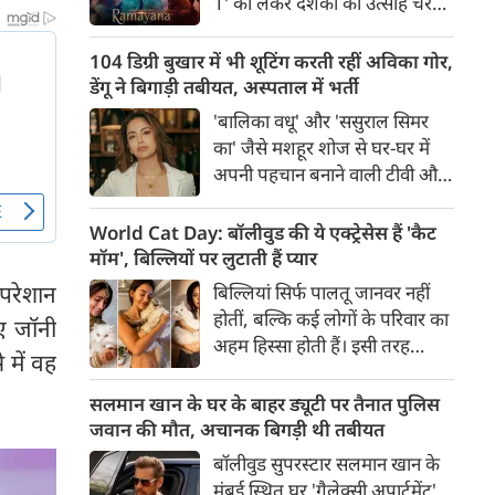
1' को लेकर दर्शकों का उत्साह चरम
से मदद के हाथ भी आगे बढ़ने लगे हैं।
पर है। फिल्म के भारतीय भाषाओं के
ट्रेलर के बाद हाल ही में जारी किए गए
104 डिग्री बुखार में भी शूटिंग करती रहीं अविका गोर,
अंग्रेजी ट्रेलर ने बॉक्स ऑफिस और
डेंगू ने बिगाड़ी तबीयत, अस्पताल में भर्ती
सोशल मीडिया पर तहलका मचा दिया
'बालिका वधू' और 'ससुराल सिमर
है।
का' जैसे मशहूर शोज से घर-घर में
अपनी पहचान बनाने वाली टीवी और
फिल्म एक्ट्रेस अविका गोर को लेकर
शॉकिंग खबर सामने आई है। पिछले
World Cat Day: बॉलीवुड की ये एक्ट्रेसेस हैं 'कैट
पांच दिनों से 103-104 डिग्री के
मॉम', बिल्लियों पर लुटाती हैं प्यार
खतरनाक बुखार से जूझ रहीं अविका
 परेशान
बिल्लियां सिर्फ पालतू जानवर नहीं
को डेंगू की पुष्टि होने के बाद मुंबई के
होतीं, बल्कि कई लोगों के परिवार का
ए जॉनी
एक अस्पताल में भर्ती कराया गया है।
अहम हिस्सा होती हैं। इसी तरह
 में वह
बॉलीवुड की कई अभिनेत्रियां भी
अपनी प्यारी बिल्लियों के साथ खास
सलमान खान के घर के बाहर ड्यूटी पर तैनात पुलिस
रिश्ता साझा करती हैं और अक्सर
जवान की मौत, अचानक बिगड़ी थी तबीयत
सोशल मीडिया पर उनके साथ बिताए
बॉलीवुड सुपरस्टार सलमान खान के
खूबसूरत पल फैंस के साथ शेयर
मुंबई स्थित घर 'गैलेक्सी अपार्टमेंट'