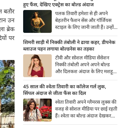
का बेसब्री से इंतजार करते हैं। इस बार
हुए फैंस, देखिए एक्ट्रेस का बोल्ड अंदाज
सनी लियोनी ने मालदीव वेकेशन से
आत बतौर
पलक तिवारी हमेशा से ही अपने
अपनी कुछ बोल्ड तस्वीरें शेयर की है।
ौरान उन
बेहतरीन फैशन सेंस और गॉर्जियस
स्टाइल के लिए जानी जाती हैं। उन्होंने
ा ब्रेक
अपनी दिलकश अदाओं से एक बार
यों पर
फिर फैंस का दिल जीत लिया है।
शिमरी साड़ी में निक्की तंबोली ने ढाया कहर, डीपनेक
पलक ने एक बेहद यूनीक और
ब्लाउज पहन लगाया बोल्डनेस का तड़का
स्टाइलिश गोल्डन कॉर्सेट टॉप में
टीवी और सोशल मीडिया सेंसेशन
अपनी कुछ तस्वीरें शेयर की है।
निक्की तंबोली अपने अपने बोल्ड
और दिलकश अंदाज के लिए मशहूर
हैं। वह अपनी सिजलिंग अदाओं से
इंटरनेट पर तहलका मचाती रहती हैं।
45 साल की श्वेता तिवारी का कॉलेज गर्ल लुक,
इस बार निक्की ने मरून कलर की
सिंपल अंदाज से जीता फैंस का दिल
साड़ी में अपनी कुछ सुपर सिजलिंग
श्वेता तिवारी अपने ग्लैमरस लुक्स की
तस्वीरें शेयर की है। खूबसूरत शिमरी
वजह से सोशल मीडिया पर छाई रहती
साड़ी में निक्की की अदाएं देखने
हैं। श्वेता का बोल्ड अंदाज देखकर
लायक है।
अंदाजा लगाना मुश्किल है कि वह दो