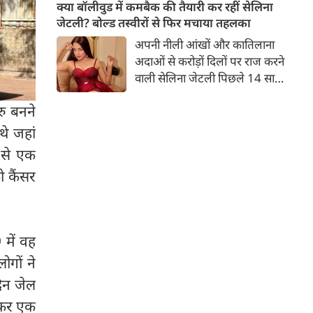
बच्चों की मां हैं। 45 साल की श्वेता
क्या बॉलीवुड में कमबैक की तैयारी कर रहीं सेलिना
तिवारी की तस्वीरों पर फैंस जमकर
जेटली? बोल्ड तस्वीरों से फिर मचाया तहलका
प्यार लुटाते हैं। इस बार श्वेता तिवारी
अपनी नीली आंखों और कातिलाना
ने वेकेशन से अपनी कुछ तस्वीरें शेयर
अदाओं से करोड़ों दिलों पर राज करने
की है।
वाली सेलिना जेटली पिछले 14 साल
से अभिनय की दुनिया से दूर हैं। उन्हें
रु बनने
आखिरी बार साल 2011 में आई
फिल्म 'थैंक यू' में देखा गया था।
े जहां
इसके बाद वह 2012 में 'विल यू मैरी'
 से एक
में कैमियो रोल में नजर आई थीं।
ो कैंसर
में वह
ोगों ने
िन जेल
ाकर एक