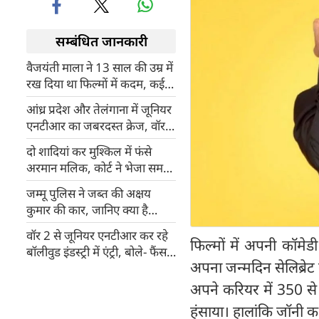
सम्बंधित जानकारी
वैजयंती माला ने 13 साल की उम्र में
रख दिया था फिल्मों में कदम, कई
सुपरस्टार संग किया काम
आंध्र प्रदेश और तेलंगाना में जूनियर
एनटीआर का जबरदस्त क्रेज, वॉर 2
के टिकटों की जोरदार बिक्री
दो शादियां कर मुश्किल में फंसे
अरमान मलिक, कोर्ट ने भेजा समन,
पायल और कृतिका भी होंगी पेश
जम्मू पुलिस ने जब्त की अक्षय
कुमार की कार, जानिए क्या है
मामला
वॉर 2 से जूनियर एनटीआर कर रहे
फिल्मों में अपनी कॉमे
बॉलीवुड इंडस्ट्री में एंट्री, बोले- फैंस
अपना जन्मदिन सेलिब्रेट 
का आशीर्वाद और प्यार ही मुझे यहां
तक लाया
अपने करियर में 350 से
हंसाया। हालांकि जॉनी कभी