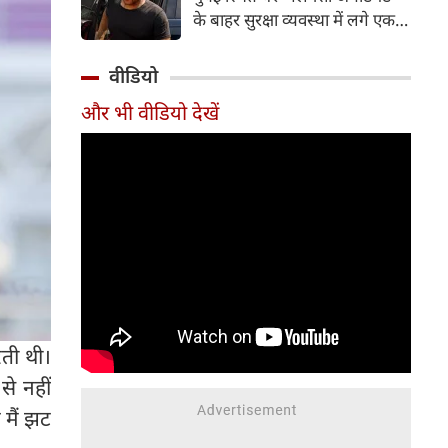
करती हैं। फिलहाल 'वर्ल्ड कैट डे' के
के बाहर सुरक्षा व्यवस्था में लगे एक
मौके पर आइए जानते हैं उन पांच
पुलिस जवान के अचानक निधन की
अभिनेत्रियों के बारे में, जो गर्व से खुद
दुखद खबर सामने आई है। मृतक
वीडियो
को 'कैट मॉम' कहती हैं।
जवान की पहचान 41 वर्षीय पुलिस
और भी वीडियो देखें
कांस्टेबल गणेश रायते के रूप में हुई
है। वह मुंबई पुलिस की लोकल आर्म्स
(LA-4) यूनिट में कार्यरत थे और
इससे पहले भारतीय सेना में भी अपनी
सेवाएं दे चुके थे।
रती थी।
से नहीं
 मैं झट