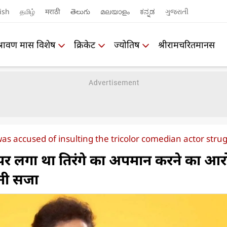
ish
தமிழ்
मराठी
తెలుగు
മലയാളം
ಕನ್ನಡ
ગુજરાતી
श्रावण मास विशेष
क्रिकेट
ज्योतिष
श्रीरामचरितमानस
 accused of insulting the tricolor comedian actor strug
र लगा था तिरंगे का अपमान करने का आर
नी सजा