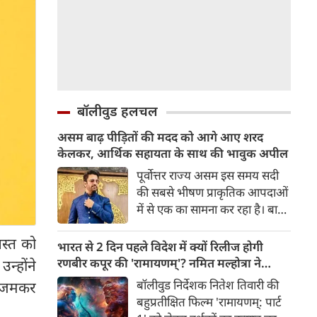
बॉलीवुड हलचल
असम बाढ़ पीड़ितों की मदद को आगे आए शरद
केलकर, आर्थिक सहायता के साथ की भावुक अपील
पूर्वोत्तर राज्य असम इस समय सदी
की सबसे भीषण प्राकृतिक आपदाओं
में से एक का सामना कर रहा है। बाढ़
की भयंकर तबाही ने लाखों जिंदगियों
स्त को
को अस्त-व्यस्त कर दिया है। जहां
भारत से 2 दिन पहले विदेश में क्यों रिलीज होगी
एक तरफ राज्य के कई जिले पानी में
रणबीर कपूर की 'रामायणम्'? नमित मल्होत्रा ने
न्होंने
डूब चुके हैं और लोग बुनियादी चीज़ों
बताया रिलीज प्लान
बॉलीवुड निर्देशक नितेश तिवारी की
को जमकर
के लिए तरस रहे हैं, वहीं दूसरी तरफ
बहुप्रतीक्षित फिल्म 'रामायणम्: पार्ट
इस मुश्किल समय में मनोरंजन जगत