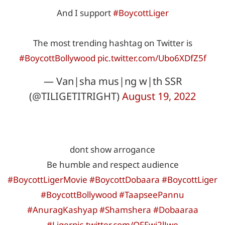
And I support
#BoycottLiger
The most trending hashtag on Twitter is
#BoycottBollywood
pic.twitter.com/Ubo6XDfZ5f
— Van|sha mus|ng w|th SSR
(@TILIGETITRIGHT)
August 19, 2022
dont show arrogance
Be humble and respect audience
#BoycottLigerMovie
#BoycottDobaara
#BoycottLiger
#BoycottBollywood
#TaapseePannu
#AnuragKashyap
#Shamshera
#Dobaaraa
#Liger
pic.twitter.com/QFFwj2lJwe