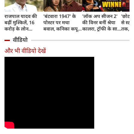
राजपाल यादव की
'बंटवारा 1947' के
'लॉक अप सीजन 2'
'छोटा 
बढ़ीं मुश्किलें, 16
पोस्टर पर मचा
की विनर बनीं श्रेया
से स्टा
करोड़ के लोन
बवाल, कनिका कपूर
कालरा, ट्रॉफी के साथ
तक, ज
डिफॉल्ट पर बैंक की
को कियारा आडवाणी
मिली इतने करोड़ की
नाराय
वीडियो
बड़ी कार्रवाई, चस्पा
समझ बैठे फैंस,
प्राइज मनी
सफर
किया कुर्की-नीलामी
एक्ट्रेस ने दिया
और भी वीडियो देखें
का नोटिस
रिएक्शन