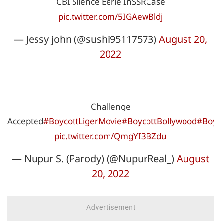
CBI Silence Eerie InSSRCase
pic.twitter.com/5IGAewBldj
— Jessy john (@sushi95117573)
August 20,
2022
Challenge
Accepted
#BoycottLigerMovie
#BoycottBollywood
#Boyc
pic.twitter.com/QmgYI3BZdu
— Nupur S. (Parody) (@NupurReal_)
August
20, 2022