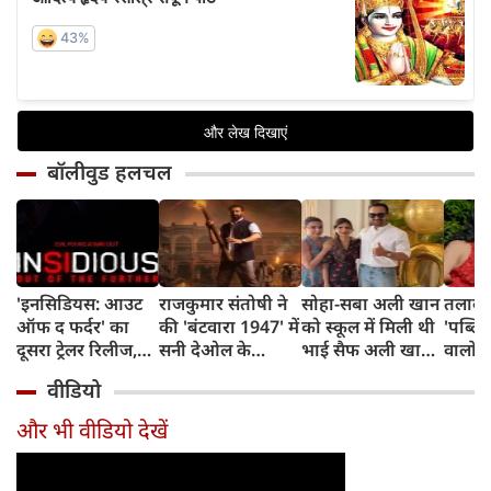
बॉलीवुड हलचल
'इनसिडियस: आउट
राजकुमार संतोषी ने
सोहा-सबा अली खान
तलाक 
ऑफ द फर्दर' का
की 'बंटवारा 1947' में
को स्कूल में मिली थी
'पब्लिस
दूसरा ट्रेलर रिलीज,
सनी देओल के
भाई सैफ अली खान
वालों 
अब तक का सबसे
किरदार की
और अमृता सिंह की
आकांक्
वीडियो
डरावना चैप्टर लेकर
सुपरहीरोज़ से तुलना,
शादी की खबर,
बोलीं-
लौट रही हॉरर
कही यह बात
बताया चौंकाने वाला
टूटी श
और भी वीडियो देखें
फ्रैंचाइजी
किस्सा
नहीं ब