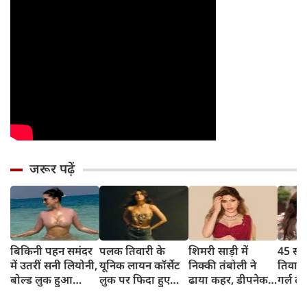
जरूर पढ़ें
बिकिनी पहन समंदर
पलक तिवारी के
शिमरी साड़ी में
45 साल
में उतरीं सनी लियोनी,
यूनिक लायन कॉर्सेट
निक्की तंबोली ने
तिवार
बोल्ड लुक हुआ
लुक पर फिदा हुए
ढाया कहर, डीपनेक
गर्ल ल
वायरल
फैंस, देखिए एक्ट्रेस
ब्लाउज पहन लगाया
अंदाज 