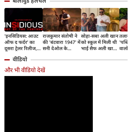
बॉलीवुड हलचल
'इनसिडियस: आउट
राजकुमार संतोषी ने
सोहा-सबा अली खान
तलाक 
ऑफ द फर्दर' का
की 'बंटवारा 1947' में
को स्कूल में मिली थी
'पब्लिस
दूसरा ट्रेलर रिलीज,
सनी देओल के
भाई सैफ अली खान
वालों 
अब तक का सबसे
किरदार की
और अमृता सिंह की
आकांक्
वीडियो
डरावना चैप्टर लेकर
सुपरहीरोज़ से तुलना,
शादी की खबर,
बोलीं-
लौट रही हॉरर
कही यह बात
बताया चौंकाने वाला
टूटी श
और भी वीडियो देखें
फ्रैंचाइजी
किस्सा
नहीं ब