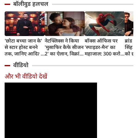
बॉलीवुड हलचल
'छोटा बच्चा जान के'
नेटफ्लिक्स ने किया
बॉक्स ऑफिस पर
ब्रांड व
से स्टार होस्ट बनने
'मुसाफिर कैफे सीजन
'स्पाइडर-मैन' का
सिंह न
तक, जानिए आदित्य
2' का ऐलान, विक्रांत
महाजाल: 300 करोड़
को छोड
नारायण का दिलचस्प
मैसी फिर लौटेंगे
पार, अब 400 करोड़
शाहरु
वीडियो
सफर
अधूरी मोहब्बत की
पर नजर
नंबर-1
कहानी पूरी करने
और भी वीडियो देखें