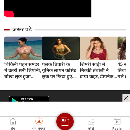
जरूर पढ़ें
बिकिनी पहन समंदर
पलक तिवारी के
शिमरी साड़ी में
45 साल
में उतरीं सनी लियोनी,
यूनिक लायन कॉर्सेट
निक्की तंबोली ने
तिवार
बोल्ड लुक हुआ
लुक पर फिदा हुए
ढाया कहर, डीपनेक
गर्ल ल
वायरल
फैंस, देखिए एक्ट्रेस
ब्लाउज पहन लगाया
अंदाज 
का बोल्ड अंदाज
बोल्डनेस का तड़का
का दि
होम
धर्म संग्रह
फोटो
Reels