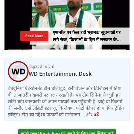
एथनॉल पर फैल रही भ्रामक सूचनाओं पर
Read More
लगे रोक, किसानों के हित में सरकार के
सकारात्मक निर्णयों का हो समर्थन
लेखक के बारे में
WD Entertainment Desk
वेबदुनिया एंटरटेनमेंट टीम बॉलीवुड, टेलीविजन और डिजिटल मीडिया
की ताजातरीन खबरों पर नज़र रखती है। यह टीम सिनेमा से जुड़ी हर
छोटी-बड़ी जानकारी को अपने पाठकों तक पहुंचाती है, चाहे वो फिल्मों
की समीक्षा, सेलिब्रिटी इंटरव्यू, विश्लेषण, फोटो फीचर हो या फिर ट्रेंडिंग
इवेंट्स। टीम का उद्देश्य पाठकों को मनोरंजन....
और पढ़ें
हमारे साथ WhatsApp पर जुड़ने के लिए यहां क्लिक करें