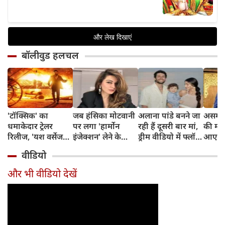
बॉलीवुड हलचल
'टॉक्सिक' का
जब हंसिका मोटवानी
अलाना पांडे बनने जा
असम बा
धमाकेदार ट्रेलर
पर लगा 'हार्मोन
रही हैं दूसरी बार मां,
की मद
रिलीज, 'यश वर्सेज
इंजेक्शन' लेने के
ड्रीम वीडियो में फ्लॉन्ट
आए शर
यश' की महाजंग ने
आरोप, चाइल्ड
किया बेबी बंप
आर्थि
वीडियो
मचाया तहलका
आर्टिस्ट से लीडिंग
साथ क
एक्ट्रेस बनने का सफर
अपील
और भी वीडियो देखें