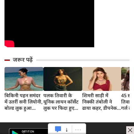
जरूर पढ़ें
बिकिनी पहन समंदर
पलक तिवारी के
शिमरी साड़ी में
45 साल
में उतरीं सनी लियोनी,
यूनिक लायन कॉर्सेट
निक्की तंबोली ने
तिवार
बोल्ड लुक हुआ
लुक पर फिदा हुए
ढाया कहर, डीपनेक
गर्ल ल
वायरल
फैंस, देखिए एक्ट्रेस
ब्लाउज पहन लगाया
अंदाज 
का बोल्ड अंदाज
बोल्डनेस का तड़का
का दि