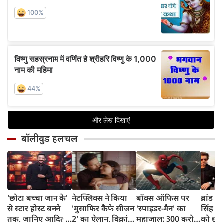
बॉलीवुड हलचल
'छोटा बच्चा जान के'
नेटफ्लिक्स ने किया
बॉक्स ऑफिस पर
ब्रांड व
से स्टार होस्ट बनने
'मुसाफिर कैफे सीजन
'स्पाइडर-मैन' का
सिंह न
तक, जानिए आदित्य
2' का ऐलान, विक्रांत
महाजाल: 300 करोड़
को छोड