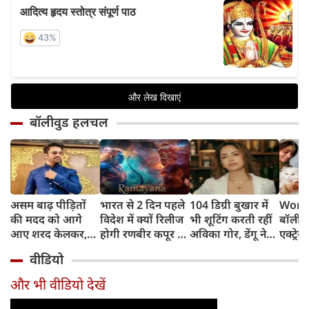
बॉलीवुड हलचल
असम बाढ़ पीड़ितों
भारत से 2 दिन पहले
104 डिग्री बुखार में
World
की मदद को आगे
विदेश में क्यों रिलीज
भी शूटिंग करती रहीं
बॉलीवु
आए शरद केलकर,
होगी रणबीर कपूर की
अविका गोर, डेंगू ने
एक्ट्रेस
आर्थिक सहायता के
'रामायणम्'? नमित
बिगाड़ी तबीयत,
बिल्लिय
वीडियो
साथ की भावुक
मल्होत्रा ने बताया
अस्पताल में भर्ती
प्यार
अपील
रिलीज प्लान
और भी वीडियो देखें