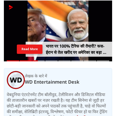
भारत पर 100% टैरिफ की तैयारी? रूस-
Read More
ईरान से तेल खरीद पर अमेरिका का बड़ा वार,
सीनेट में बिल पास
लेखक के बारे में
WD Entertainment Desk
वेबदुनिया एंटरटेनमेंट टीम बॉलीवुड, टेलीविजन और डिजिटल मीडिया
की ताजातरीन खबरों पर नज़र रखती है। यह टीम सिनेमा से जुड़ी हर
छोटी-बड़ी जानकारी को अपने पाठकों तक पहुंचाती है, चाहे वो फिल्मों
की समीक्षा, सेलिब्रिटी इंटरव्यू, विश्लेषण, फोटो फीचर हो या फिर ट्रेंडिंग