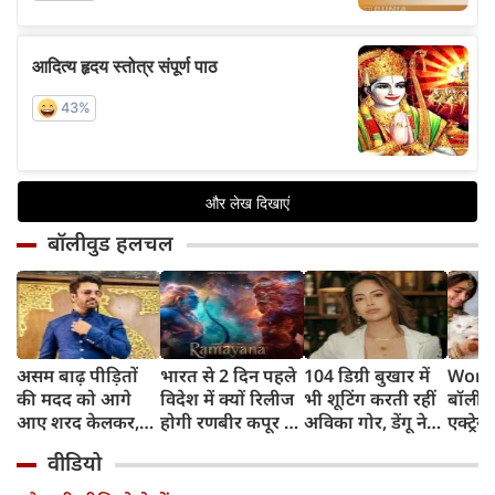
बॉलीवुड हलचल
असम बाढ़ पीड़ितों
भारत से 2 दिन पहले
104 डिग्री बुखार में
World
की मदद को आगे
विदेश में क्यों रिलीज
भी शूटिंग करती रहीं
बॉलीवु
आए शरद केलकर,
होगी रणबीर कपूर की
अविका गोर, डेंगू ने
एक्ट्रेस
आर्थिक सहायता के
'रामायणम्'? नमित
बिगाड़ी तबीयत,
बिल्लिय
वीडियो
साथ की भावुक
मल्होत्रा ने बताया
अस्पताल में भर्ती
प्यार
अपील
रिलीज प्लान