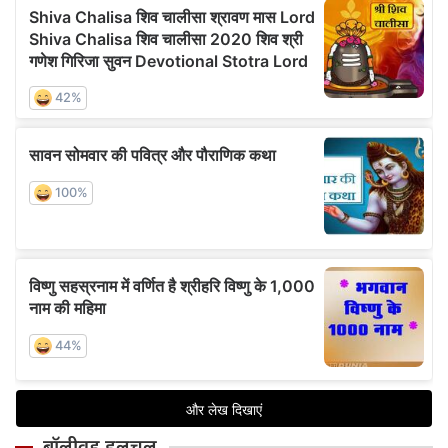
बॉलीवुड हलचल