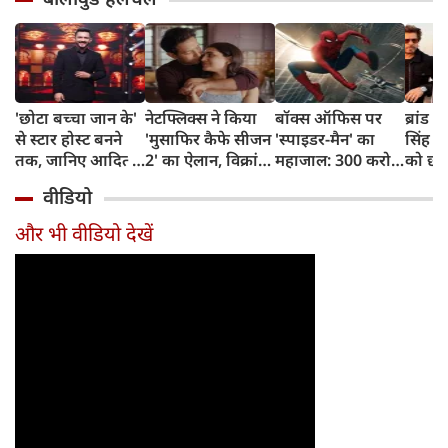
'छोटा बच्चा जान के'
नेटफ्लिक्स ने किया
बॉक्स ऑफिस पर
ब्रांड व
से स्टार होस्ट बनने
'मुसाफिर कैफे सीजन
'स्पाइडर-मैन' का
सिंह न
तक, जानिए आदित्य
2' का ऐलान, विक्रांत
महाजाल: 300 करोड़
को छोड
नारायण का दिलचस्प
मैसी फिर लौटेंगे
पार, अब 400 करोड़
शाहरु
वीडियो
सफर
अधूरी मोहब्बत की
पर नजर
नंबर-1
कहानी पूरी करने
और भी वीडियो देखें