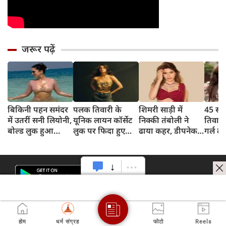
जरूर पढ़ें
बिकिनी पहन समंदर
पलक तिवारी के
शिमरी साड़ी में
45 साल
में उतरीं सनी लियोनी,
यूनिक लायन कॉर्सेट
निक्की तंबोली ने
तिवार
बोल्ड लुक हुआ
लुक पर फिदा हुए
ढाया कहर, डीपनेक
गर्ल ल
वायरल
फैंस, देखिए एक्ट्रेस
ब्लाउज पहन लगाया
अंदाज 
का बोल्ड अंदाज
बोल्डनेस का तड़का
का दि
होम
धर्म संग्रह
फोटो
Reels