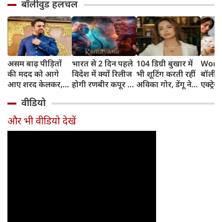
बॉलीवुड हलचल
असम बाढ़ पीड़ितों
भारत से 2 दिन पहले
104 डिग्री बुखार में
World
की मदद को आगे
विदेश में क्यों रिलीज
भी शूटिंग करती रहीं
बॉलीवु
आए शरद केलकर,
होगी रणबीर कपूर की
अविका गोर, डेंगू ने
एक्ट्रेस
आर्थिक सहायता के
'रामायणम्'? नमित
बिगाड़ी तबीयत,
बिल्लिय
वीडियो
साथ की भावुक
मल्होत्रा ने बताया
अस्पताल में भर्ती
प्यार
अपील
रिलीज प्लान
और भी वीडियो देखें