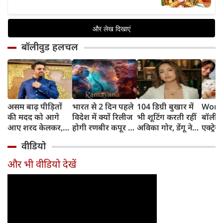
बॉलीवुड हलचल
असम बाढ़ पीड़ितों
भारत से 2 दिन पहले
104 डिग्री बुखार में
World
की मदद को आगे
विदेश में क्यों रिलीज
भी शूटिंग करती रहीं
बॉलीवु
आए शरद केलकर,
होगी रणबीर कपूर की
अविका गोर, डेंगू ने
एक्ट्रेस
आर्थिक सहायता के
'रामायणम्'? नमित
बिगाड़ी तबीयत,
बिल्लिय
वीडियो
साथ की भावुक
मल्होत्रा ने बताया
अस्पताल में भर्ती
प्यार
अपील
रिलीज प्लान
और भी वीडियो देखें