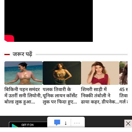
जरूर पढ़ें
बिकिनी पहन समंदर
पलक तिवारी के
शिमरी साड़ी में
45 साल
में उतरीं सनी लियोनी,
यूनिक लायन कॉर्सेट
निक्की तंबोली ने
तिवार
बोल्ड लुक हुआ
लुक पर फिदा हुए
ढाया कहर, डीपनेक
गर्ल ल
वायरल
फैंस, देखिए एक्ट्रेस
ब्लाउज पहन लगाया
अंदाज 
का बोल्ड अंदाज
बोल्डनेस का तड़का
का दि