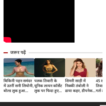
जरूर पढ़ें
बिकिनी पहन समंदर
पलक तिवारी के
शिमरी साड़ी में
45 साल
में उतरीं सनी लियोनी,
यूनिक लायन कॉर्सेट
निक्की तंबोली ने
तिवार
बोल्ड लुक हुआ
लुक पर फिदा हुए
ढाया कहर, डीपनेक
गर्ल ल
वायरल
फैंस, देखिए एक्ट्रेस
ब्लाउज पहन लगाया
अंदाज 
का बोल्ड अंदाज
बोल्डनेस का तड़का
का दि