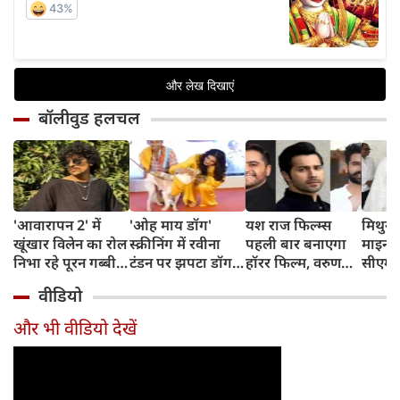
बॉलीवुड हलचल
'आवारापन 2' में
'ओह माय डॉग'
यश राज फिल्म्स
मिथुन च
खूंखार विलेन का रोल
स्क्रीनिंग में रवीना
पहली बार बनाएगा
माइनर 
निभा रहे पूरन गब्बी
टंडन पर झपटा डॉग,
हॉरर फिल्म, वरुण
सीएम शु
का इस फेमस एक्ट्रेस
डरने के बजाय एक्ट्रेस
धवन निभाएंगे लीड
अधिका
वीडियो
संग है खास रिश्ता
ने ऐसे दिखाई
रोल
पहुंचे
दरियादिली
और भी वीडियो देखें